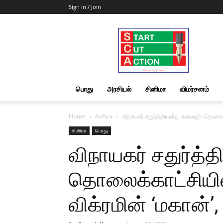
Sign in / Join
Start
Cut
Action
|
News
&
பொது
அரசியல்
சினிமா
விமர்சனம்
Views
Home
சினிமா
விநாயகர் சதுர்த்தியன்று கலைஞர் தொலைக்கா
சினிமா
பொது
விநாயகர் சதுர்த்
தொலைக்காட்சியில
விக்ரமின் ‘மகான்’,