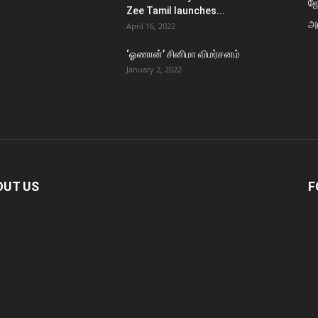
ஜ
Zee Tamil launches...
அர
April 16, 2022
‘ஓணான்’ சினிமா விமர்சனம்
January 2, 2022
OUT US
F