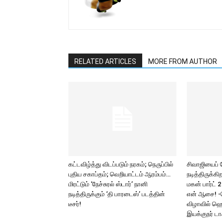
RELATED ARTICLES
MORE FROM AUTHOR
கட்டவிழ்த்து விடப்படும் நரகம்; நெருப்பில்
சிவாஜியைப்
புதிய சகாப்தம்; வெறியாட்டம் ஆரம்பம்…
நடித்திருக்க
மிரட்டும் ‘நேச்சுரல் ஸ்டார்’ நானி
மகன் பார்ட் 
நடித்திருக்கும் ‘தி பாரடைஸ்’ படத்தின்
என் ஆசை! -
டீசர்!
விழாவில் ஹெ
இயக்குநர் டாக