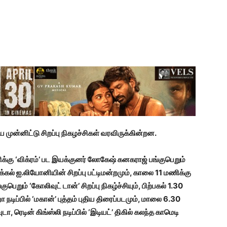
முன்னிட்டு சிறப்பு நிகழச்சிகள் வரவிருக்கின்றன.
கு ‘விக்ரம்’ பட இயக்குனர் லோகேஷ் கனகராஜ் பங்குபெறும்
்கல் ஐ.லியோனியின் சிறப்பு பட்டிமன்றமும், காலை 11 மணிக்கு
ுபெறும் ‘கோலிவுட் டான்’ சிறப்பு நிகழ்ச்சியும், பிற்பகல் 1.30
்ஹா நடிப்பில் ‘மகான்’ புத்தம் புதிய திரைப்படமும், மாலை 6.30
டா, ரெடின் கிங்ஸ்லி நடிப்பில் ‘இடியட்’ திகில் கலந்த காமெடி