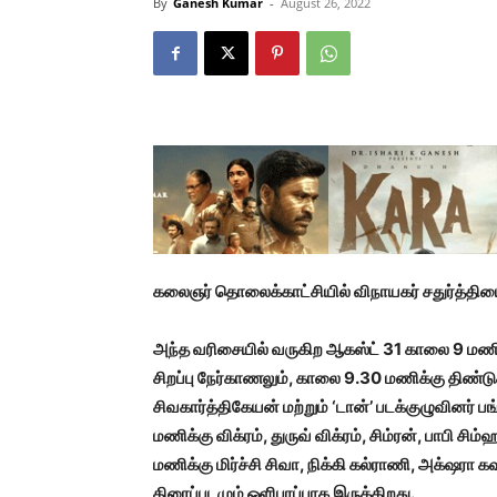
By
Ganesh Kumar
-
August 26, 2022
கலைஞர் தொலைக்காட்சியில் விநாயகர் சதுர்த்தியை 
அந்த வரிசையில் வருகிற ஆகஸ்ட் 31 காலை 9 மணிக்
சிறப்பு நேர்காணலும், காலை 9.30 மணிக்கு திண்டுக
சிவகார்த்திகேயன் மற்றும் ‘டான்’ படக்குழுவினர் பங்க
மணிக்கு விக்ரம், துருவ் விக்ரம், சிம்ரன், பாபி சிம
மணிக்கு மிர்ச்சி சிவா, நிக்கி கல்ராணி, அக்‌ஷரா கவு
திரைப்படமும் ஒளிபரப்பாக இருக்கிறது.