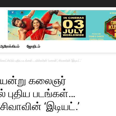
ஆரோக்கியம்
ஜோதிடம்
ட்சியில் புதிய படங்கள்… விக்ரமின் ‘மகான்’, சிவாவின் ‘இடியட்.’
தியன்று கலைஞர்
் புதிய படங்கள்…
 சிவாவின் ‘இடியட்.’