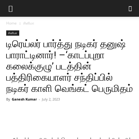
Home
சினிமா
சினிமா
டிரெய்லர் பார்த்து நடிகர் தனுஷ்
பாராட்டினார்! –‘காடப்புறா
கலைக்குழு’ படத்தின்
பத்திரிகையாளர் சந்திப்பில்
நடிகர் காளி வெங்கட் பெருமிதம்
By
Ganesh Kumar
-
July 2, 2023