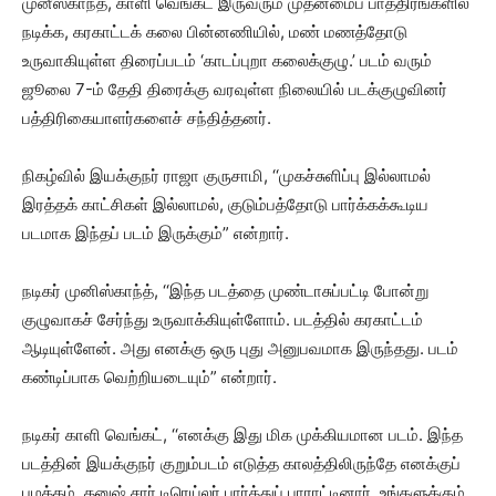
முனீஸ்காந்த், காளி வெங்கட் இருவரும் முதன்மைப் பாத்திரங்களில்
நடிக்க, கரகாட்டக் கலை பின்னணியில், மண் மணத்தோடு
உருவாகியுள்ள திரைப்படம் ‘காடப்புறா கலைக்குழு.’ படம் வரும்
ஜூலை 7-ம் தேதி திரைக்கு வரவுள்ள நிலையில் படக்குழுவினர்
பத்திரிகையாளர்களைச் சந்தித்தனர்.
நிகழ்வில் இயக்குநர் ராஜா குருசாமி, ‘‘முகச்சுளிப்பு இல்லாமல்
இரத்தக் காட்சிகள் இல்லாமல், குடும்பத்தோடு பார்க்கக்கூடிய
படமாக இந்தப் படம் இருக்கும்” என்றார்.
நடிகர் முனிஸ்காந்த், ‘‘இந்த படத்தை முண்டாசுப்பட்டி போன்று
குழுவாகச் சேர்ந்து உருவாக்கியுள்ளோம். படத்தில் கரகாட்டம்
ஆடியுள்ளேன். அது எனக்கு ஒரு புது அனுபவமாக இருந்தது. படம்
கண்டிப்பாக வெற்றியடையும்” என்றார்.
நடிகர் காளி வெங்கட், ‘‘எனக்கு இது மிக முக்கியமான படம். இந்த
படத்தின் இயக்குநர் குறும்படம் எடுத்த காலத்திலிருந்தே எனக்குப்
பழக்கம். தனுஷ் சார் டிரெய்லர் பார்த்துப் பாராட்டினார். உங்களுக்கும்