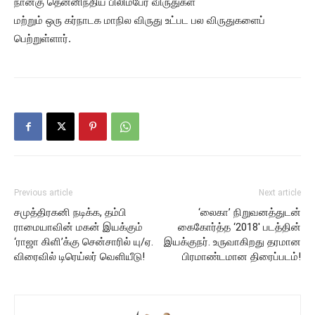
நான்கு தென்னிந்திய பிலிம்பேர் விருதுகள்
மற்றும் ஒரு கர்நாடக மாநில விருது உட்பட பல விருதுகளைப்
பெற்றுள்ளார்.
Previous article
Next article
சமுத்திரகனி நடிக்க, தம்பி
‘லைகா’ நிறுவனத்துடன்
ராமையாவின் மகன் இயக்கும்
கைகோர்த்த ‘2018′ படத்தின்
‘ராஜா கிளி’க்கு சென்சாரில் யு/ஏ.
இயக்குநர். உருவாகிறது தரமான
விரைவில் டிரெய்லர் வெளியீடு!
பிரமாண்டமான திரைப்படம்!