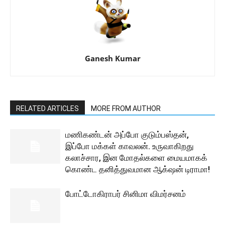
Ganesh Kumar
RELATED ARTICLES
MORE FROM AUTHOR
மணிகண்டன் அப்போ குடும்பஸ்தன்,
இப்போ மக்கள் காவலன். உருவாகிறது
கலாச்சார, இன மோதல்களை மையமாகக்
கொண்ட தனித்துவமான ஆக்‌ஷன் டிராமா!
போட்டோகிராபர் சினிமா விமர்சனம்