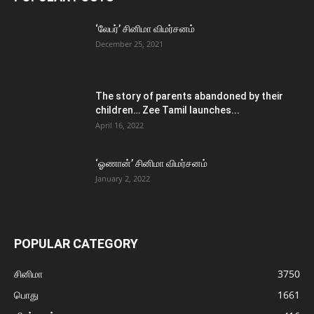
‘லேபர்’ சினிமா விமர்சனம்
December 25, 2021
The story of parents abandoned by their
children… Zee Tamil launches...
April 16, 2022
‘ஓணான்’ சினிமா விமர்சனம்
January 2, 2022
POPULAR CATEGORY
சினிமா
3750
பொது
1661