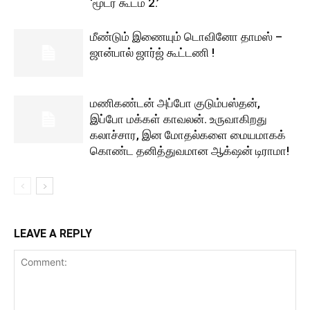
‘மூடர் கூடம் 2.’
மீண்டும் இணையும் டொவினோ தாமஸ் –
ஜான்பால் ஜார்ஜ் கூட்டணி !
மணிகண்டன் அப்போ குடும்பஸ்தன்,
இப்போ மக்கள் காவலன். உருவாகிறது
கலாச்சார, இன மோதல்களை மையமாகக்
கொண்ட தனித்துவமான ஆக்‌ஷன் டிராமா!
LEAVE A REPLY