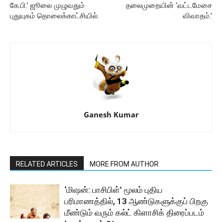
கே.பி.’ ஜூலை முழுவதும்
தலைமுறையின் ‘வட்டமேசை
புதுயுகம் தொலைக்காட்சியில்.
விவாதம்.’
Ganesh Kumar
RELATED ARTICLES
MORE FROM AUTHOR
‘மிஷன்: பாசிபிள்’ மூலம் புதிய
பரிமாணத்தில், 13 ஆண்டுகளுக்குப் பிறகு
மீண்டும் வரும் கல்ட் கிளாசிக் திரைப்படம்