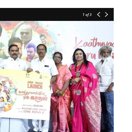
1
of 3