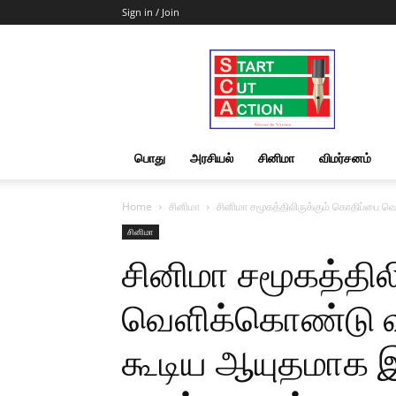
Sign in / Join
Start
Cut
Action
|
News
&
பொது
அரசியல்
சினிமா
விமர்சனம்
Views
Home
சினிமா
சினிமா சமூகத்திலிருக்கும் கொதிப்பை வெ
சினிமா
சினிமா சமூகத்தில
வெளிக்கொண்டு வந
கூடிய ஆயுதமாக இ