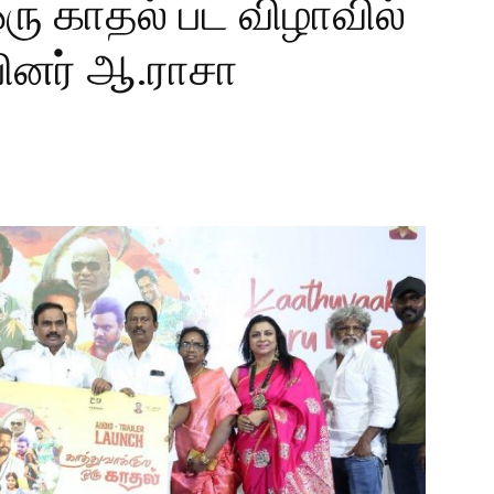
ஒரு காதல் பட விழாவில்
பினர் ஆ.ராசா