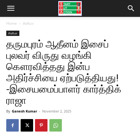
Home
சினிமா
சினிமா
தருமபுரம் ஆதீனம் இசைப்
புலவர் விருது வழங்கி
கௌரவித்தது இன்ப
அதிர்ச்சியை ஏற்படுத்தியது!
-இசையமைப்பாளர் கார்த்திக்
ராஜா
By
Ganesh Kumar
-
November 2, 2025