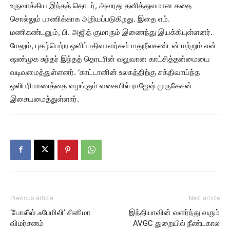
உருவாக்கிய இந்தத் தொடர், அவரது தனித்துவமான கதை
சொல்லும் பாணிக்காக அறியப்படுகிறது. இதை எம்.
மணிகண்டனும், பி. அஜித் குமாரும் இணைந்து இயக்கியுள்ளனர்.
மேலும், புகழ்பெற்ற ஒளிப்பதிவாளர்கள் மதுநீலகண்டன் மற்றும் என்
ஷண்முக சுந்தர் இந்தத் தொடரின் வலுவான காட்சித்தன்மையை
வடிவமைத்துள்ளனர். ‘காட்டானின் உலகத்திற்கு சக்திவாய்ந்த
ஒலிபரிமாணத்தை வழங்கும் வகையில் ராஜேஷ் முருகேசன்
இசையமைத்துள்ளார்.
Previous article
Next article
‘போலீஸ் ஃபேமிலி’ சினிமா
இந்தியாவின் வளர்ந்து வரும்
விமர்சனம்
AVGC துறையில் நீண்டகால