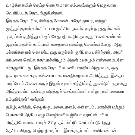
வாழ்க்கையில் செய்த கொடூரமான சம்பவங்களும் மெதுவாக
வெளிப்படத் தொடங்குகின்றன.
இந்தத் தொடரில், மிலிந்த் சோமன், சுதேவ்நாயர், மற்றும்
முத்துக்குமார் உள்ளிட்ட பல முக்கிய நடிகர்களும் நடித்துள்ளனர்.
டிரெய்லர் குறித்து விஜய் சேதுபதி கூறியதாவது, “மணிகண்டன்
முதன்முதலில் காட்டான் கதையை எனக்கு சொன்னபோது, ஆறு
பக்கங்களைக் கொண்ட ஒரு சுருக்கக் குறிப்பை பகிர்ந்தார். அவர்
கற்பனை செய்த கதாபாத்திரமும் அதன் உலகமும் என்னை உடனே
ஈர்த்துவிட்டது. இந்தத் தொடரில் பணியாற்றிய அனுபவம், ஒரு
நடிகராக எனக்கு உண்மையான மனநிறைவை அளித்தது. இதைப்
பார்ப்போர் அனைவரும் இதன் மூலம் சிந்திக்கத் தூண்டும் ஏதாவது
அர்த்தமுள்ள ஒன்றை எடுத்துச் செல்வார்கள் என்று நான் மனமார
நம்புகிறேன்” என்றார்.
தமிழ், ஹிந்தி, தெலுங்கு, மலையாளம், கன்னடம், மராத்தி மற்றும்
பெங்காலி ஆகிய ஏழு மொழிகளில் ஜியோ ஹாட்ஸ்டாரில்
பிரத்தியேகமாக மார்ச் 27 முதல் ஸ்ட்ரீம் செய்யப்படுகிறது.
தேசிய விருது பெற்ற திரைப்பட இயக்குநர் எம். மணிகண்டன்