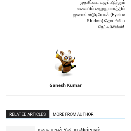
முதலீட்டை வலுப்படுத்தும்
வகையில் ஹைதராபாத்தில்
ஐலைன் ஸ்டுடியோஸ் (Eyeline
Studios) தொடங்கிய
நெட்ஃபிலிக்ஸ்!
Ganesh Kumar
RELATED ARTICLES
MORE FROM AUTHOR
ஜனநாயகன் சினிமா விமர்சனம்