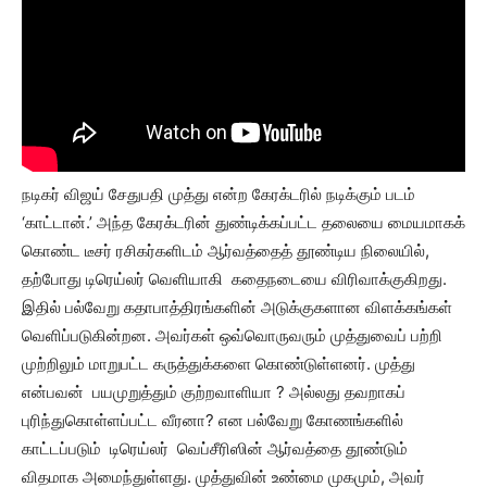
நடிகர் விஜய் சேதுபதி முத்து என்ற கேரக்டரில் நடிக்கும் படம்
‘காட்டான்.’ அந்த கேரக்டரின் துண்டிக்கப்பட்ட தலையை மையமாகக்
கொண்ட டீசர் ரசிகர்களிடம் ஆர்வத்தைத் தூண்டிய நிலையில்,
தற்போது டிரெய்லர் வெளியாகி கதைநடையை விரிவாக்குகிறது.
இதில் பல்வேறு கதாபாத்திரங்களின் அடுக்குகளான விளக்கங்கள்
வெளிப்படுகின்றன. அவர்கள் ஒவ்வொருவரும் முத்துவைப் பற்றி
முற்றிலும் மாறுபட்ட கருத்துக்களை கொண்டுள்ளனர். முத்து
என்பவன் பயமுறுத்தும் குற்றவாளியா ? அல்லது தவறாகப்
புரிந்துகொள்ளப்பட்ட வீரனா? என பல்வேறு கோணங்களில்
காட்டப்படும் டிரெய்லர் வெப்சீரிஸின் ஆர்வத்தை தூண்டும்
விதமாக அமைந்துள்ளது. முத்துவின் உண்மை முகமும், அவர்