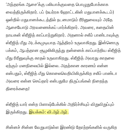
‘அந்தரங்க ஆசை’க்கு பலியாக்குவதை பொழுதுபோக்காக
வைத்திருக்கிறார். பப் (உயர்ரக ஹோட்டலின் மதுபானக்கூடம்)
ஒன்றில் மதுபானக்கூடத்தில் நடனமாடும் ரீரினுவையும் அதே
ஆசையோடு அரவணைக்கப் பார்க்கிறார். அவரை, கதையின்
நாயகன் ஸ்ரீஜித் காப்பாற்றுகிறார். அதனால் சலீம் பாண்டாவுக்கு
ஸ்ரீஜித் மீது அடக்கமுடியாத ஆத்திரம் உருவாகிறது. இன்னொரு
பக்கம், ஆபத்தான சூழலிலிருந்து தன்னைக் காப்பாற்றிய ஸ்ரீஜித்
மீது ரிரீனுவுக்கு காதல் உருவாகிறது. ஸ்ரீஜித் அவரது காதலை
ஏற்கும் மனநிலையில் இல்லை. அதற்கான காரணம் என்ன
என்பதும், ஸ்ரீஜித் மீது கொலைவெறியிலிருக்கிற சலீம் பாண்டா
அவரை என்ன செய்தார் என்பதுமே திருப்பங்கள் நிறைந்த
திரைக்கதை!
ஸ்ரீஜித் யார் என்ற பிளாஷ்பேக்கில் அதிர்ச்சியும் விறுவிறுப்பும்
இருக்கிறது.
இயக்கம்: வி.ஆர்.ஆர்.
சின்னச் சின்ன வேறுபாடுள்ள இரண்டு தோற்றங்களில் வருகிற