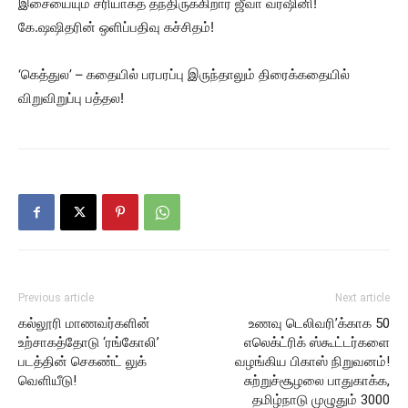
இசையையும் சரியாகத் தந்திருக்கிறார் ஜீவா வர்ஷினி!
கே.ஷஷிதரின் ஒளிப்பதிவு கச்சிதம்!
‘கெத்துல’ – கதையில் பரபரப்பு இருந்தாலும் திரைக்கதையில்
விறுவிறுப்பு பத்தல!
Previous article
Next article
கல்லூரி மாணவர்களின்
உணவு டெலிவரி’க்காக 50
உற்சாகத்தோடு ‘ரங்கோலி’
எலெக்ட்ரிக் ஸ்கூட்டர்களை
படத்தின் செகண்ட் லுக்
வழங்கிய பிகாஸ் நிறுவனம்!
வெளியீடு!
சுற்றுச்சூழலை பாதுகாக்க,
தமிழ்நாடு முழுதும் 3000