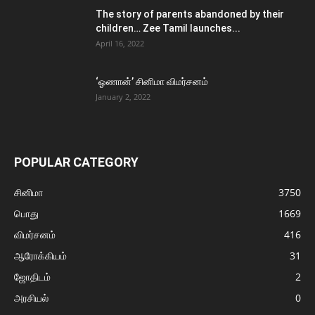
The story of parents abandoned by their
children… Zee Tamil launches...
April 16, 2022
‘ஓணான்’ சினிமா விமர்சனம்
January 2, 2022
POPULAR CATEGORY
சினிமா
3750
பொது
1669
விமர்சனம்
416
ஆரோக்கியம்
31
ஜோதிடம்
2
அரசியல்
0