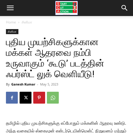
Home
சினிமா
சினிமா
புதிய முயற்சிகளுக்கான
மக்கள் ஆதரவை நம்பி
உருவாகும் ‘கூடு’ படத்தின்
ஃபர்ஸ்ட் லுக் வெளியீடு!
By
Ganesh Kumar
-
May 5, 2023
தமிழில் புதிய முயற்சிகளுக்கு எப்போதும் மக்களின் ஆதரவு உண்டு.
அந்த வகையில் ஸ்கைமூன் என்டர்டெயின்மென்ட் நிறுவனம் மற்றும்