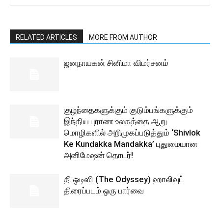
RELATED ARTICLES
MORE FROM AUTHOR
ஜனநாயகன் சினிமா விமர்சனம்
குழந்தைகளுக்கும் குடும்பங்களுக்கும்
இந்திய புராண உலகத்தை ஆறு
மொழிகளில் அறிமுகப்படுத்தும் ‘Shivlok
Ke Kundakka Mandakka’ புதுமையான
அனிமேஷன் தொடர்!
தி ஒடிஸி (The Odyssey) ஹாலிவுட்
திரைப்படம் ஒரு பார்வை