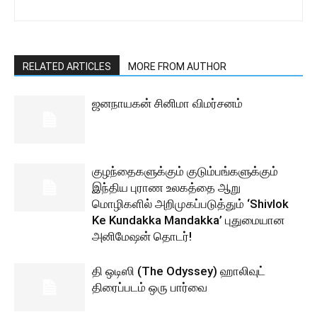
RELATED ARTICLES
MORE FROM AUTHOR
ஜனநாயகன் சினிமா விமர்சனம்
குழந்தைகளுக்கும் குடும்பங்களுக்கும்
இந்திய புராண உலகத்தை ஆறு
மொழிகளில் அறிமுகப்படுத்தும் ‘Shivlok
Ke Kundakka Mandakka’ புதுமையான
அனிமேஷன் தொடர்!
தி ஒடிஸி (The Odyssey) ஹாலிவுட்
திரைப்படம் ஒரு பார்வை