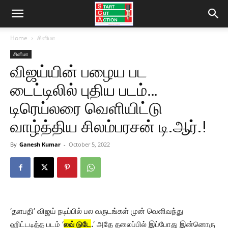
Home
சினிமா
சினிமா
விஜய்யின் பழைய பட
டைட்டிலில் புதிய படம்…
டிரெய்லரை வெளியிட்டு
வாழ்த்திய சிலம்பரசன் டி.ஆர்.!
By
Ganesh Kumar
-
October 5, 2022
‘தளபதி’ விஜய் நடிப்பில் பல வருடங்கள் முன் வெளிவந்து
ஹிட்டடித்த படம் ‘
லவ் டுடே
.
‘ அதே தலைப்பில் இப்போது இன்னொரு