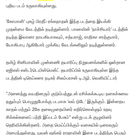
புதிய படம் உருவாகியுள்ளது.
‘கோமாளி’ புகழ் பிரதீப் ரங்கநாதன் இந்த படத்தை இயக்கி
முதன்மை வேடத்தில் நடித்துள்ளார். பாலாவின் ‘நாச்சியார்’ படத்தில்
நடித்த இவானா நாயகியாகவும், சத்யராஜ், ராதிகா சரத்குமார்,
யோகிபாபு ஆகியோர் முக்கிய வேடங்களிலும் நடித்துள்ளனர்.
தமிழ் சினிமாவின் முன்னணி தயாரிப்பு நிறுவனங்களில் ஒன்றான
ஏஜிஎஸ் என்டர்டெயின்மென்ட் தயாரிப்பில் உருவாகியுள்ள இந்த
படத்தின் டிரெய்லரை நடிகர் சிலம்பரசன் டி.ஆர். வெளியிட்டார்
”அனைத்து வயதினரும் குடும்பத்துடன் ரசிக்கக்கூடிய நகைச்சுவை
ததும்பும் பொழுதுபோக்கு படமாக ‘லவ் டுடே’ இருக்கும். இன்றைய
காதல் மற்றும் 2கே தலைமுறையினர் எதிர்கொள்ளும் உறவு
சிக்கல்களைப் பற்றி இப்படம் பேசும்” என்று படக் குழுவினர்
தெரிவிக்கின்றனர். அதை மெய்ப்பிக்கும் வகையில் டிரைலரும்
அமைந்துள்ளது. யுவன் ஷங்கர் ராஜாவின் இசை படத்திற்கு பெரும்