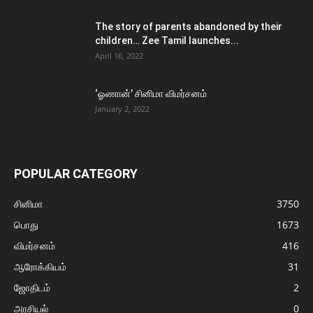
The story of parents abandoned by their
children… Zee Tamil launches...
April 16, 2022
‘ஓணான்’ சினிமா விமர்சனம்
January 2, 2022
POPULAR CATEGORY
சினிமா
3750
பொது
1673
விமர்சனம்
416
ஆரோக்கியம்
31
ஜோதிடம்
2
அரசியல்
0