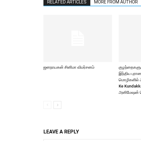
RELATED ARTICLES
MORE FROM AUTHOR
ஜனநாயகன் சினிமா விமர்சனம்
குழந்தைகளுக்
இந்திய புர
மொழிகளில் அற
Ke Kundakk
அனிமேஷன் 
LEAVE A REPLY