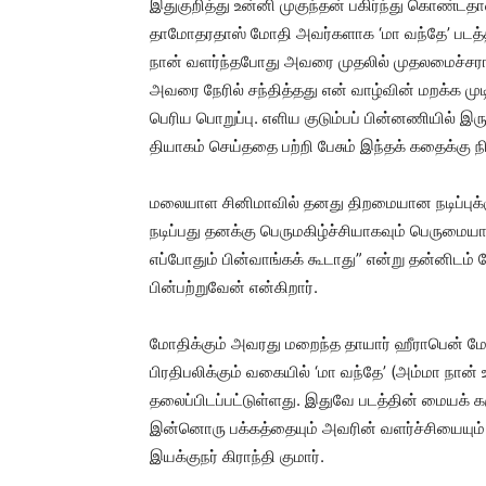
இதுகுறித்து உன்னி முகுந்தன் பகிர்ந்து கொண்டதாவ
தாமோதரதாஸ் மோதி அவர்களாக ‘மா வந்தே’ படத்தி
நான் வளர்ந்தபோது அவரை முதலில் முதலமைச்சராக
அவரை நேரில் சந்தித்தது என் வாழ்வின் மறக்க ம
பெரிய பொறுப்பு. எளிய குடும்பப் பின்னணியில் இ
தியாகம் செய்ததை பற்றி பேசும் இந்தக் கதைக்கு நி
மலையாள சினிமாவில் தனது திறமையான நடிப்புக்கு 
நடிப்பது தனக்கு பெருமகிழ்ச்சியாகவும் பெருமையாக
எப்போதும் பின்வாங்கக் கூடாது” என்று தன்னிடம
பின்பற்றுவேன் என்கிறார்.
மோதிக்கும் அவரது மறைந்த தாயார் ஹீராபென் ம
பிரதிபலிக்கும் வகையில் ‘மா வந்தே’ (அம்மா நான
தலைப்பிடப்பட்டுள்ளது. இதுவே படத்தின் மையக் கர
இன்னொரு பக்கத்தையும் அவரின் வளர்ச்சியையும் ப
இயக்குநர் கிராந்தி குமார்.