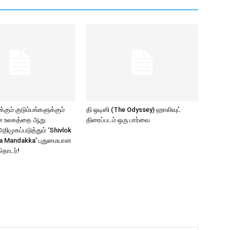
கும் குடும்பங்களுக்கும்
தி ஒடிஸி (The Odyssey) ஹாலிவுட்
ாண உலகத்தை ஆறு
திரைப்படம் ஒரு பார்வை
ிமுகப்படுத்தும் ‘Shivlok
a Mandakka’ புதுமையான
தொடர்!