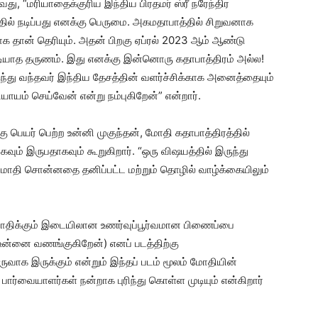
து, “மரியாதைக்குரிய இந்திய பிரதமர் ஸ்ரீ நரேந்திர
ல் நடிப்பது எனக்கு பெருமை. அகமதாபாத்தில் சிறுவனாக
 தான் தெரியும். அதன் பிறகு ஏப்ரல் 2023 ஆம் ஆண்டு
ுடியாத தருணம். இது எனக்கு இன்னொரு கதாபாத்திரம் அல்ல!
ருந்து வந்தவர் இந்திய தேசத்தின் வளர்ச்சிக்காக அனைத்தையும்
யாயம் செய்வேன் என்று நம்புகிறேன்” என்றார்.
பெயர் பெற்ற உன்னி முகுந்தன், மோதி கதாபாத்திரத்தில்
வும் இருபதாகவும் கூறுகிறார். “ஒரு விஷயத்தில் இருந்து
் மோதி சொன்னதை தனிப்பட்ட மற்றும் தொழில் வாழ்க்கையிலும்
ோதிக்கும் இடையிலான உணர்வுப்பூர்வமான பிணைப்பை
் உன்னை வணங்குகிறேன்) எனப் படத்திற்கு
ுவாக இருக்கும் என்றும் இந்தப் படம் மூலம் மோதியின்
ார்வையாளர்கள் நன்றாக புரிந்து கொள்ள முடியும் என்கிறார்