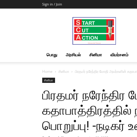
Sign in / Join
Start
Cut
Action
|
News
&
பொது
அரசியல்
சினிமா
விமர்சனம்
Views
Home
சினிமா
பிரதமர் நரேந்திர மோதி அவர்களின் கதாபாத்த
சினிமா
பிரதமர் நரேந்திர
கதாபாத்திரத்தில் 
பொறுப்பு! -நடிகர் 