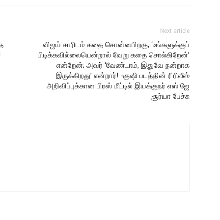
Next article
ை
விஜய் சாரிடம் கதை சொன்னபிறகு, ‘உங்களுக்குப்
!
பிடிக்கவில்லையென்றால் வேறு கதை சொல்கிறேன்’
என்றேன்; அவர் ‘வேண்டாம், இதுவே நன்றாக
இருக்கிறது’ என்றார்! -குஷி படத்தின் ரீ ரிலீஸ்
அறிவிப்புக்கான பிரஸ் மீட்டில் இயக்குநர் எஸ் ஜே
சூர்யா பேச்சு