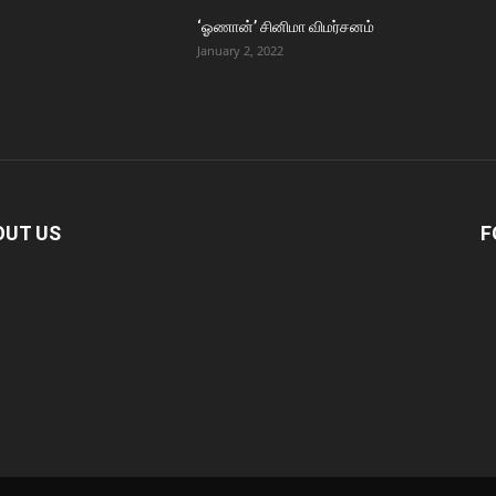
‘ஓணான்’ சினிமா விமர்சனம்
January 2, 2022
OUT US
F