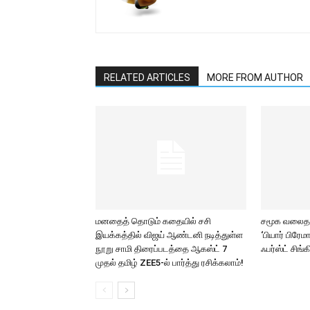
RELATED ARTICLES
MORE FROM AUTHOR
மனதைத் தொடும் கதையில் சசி
சமூக வலைதளங
இயக்கத்தில் விஜய் ஆண்டனி நடித்துள்ள
‘பியார் பிரே
நூறு சாமி திரைப்படத்தை ஆகஸ்ட் 7
ஃபர்ஸ்ட் சிங்க
முதல் தமிழ் ZEE5-ல் பார்த்து ரசிக்கலாம்!