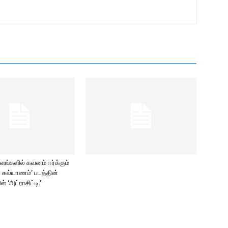
்களில் கவனம் ஈர்க்கும்
மா கல்யாணம்’ படத்தின்
ிள் ‘அட்ராசிட்டி.’