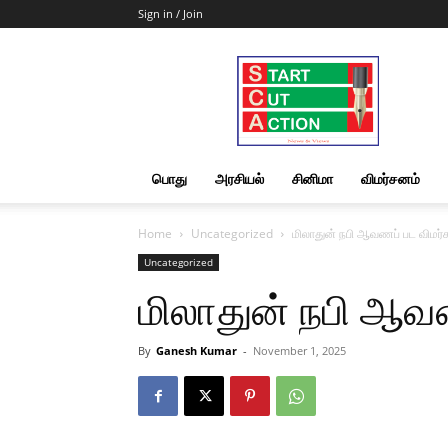
Sign in / Join
Start
Cut
Action
|
News
&
பொது
அரசியல்
சினிமா
விமர்சனம்
Views
Home
Uncategorized
மிலாதுன் நபி ஆவணப் பட விமர்
Uncategorized
மிலாதுன் நபி ஆவ
By
Ganesh Kumar
-
November 1, 2025