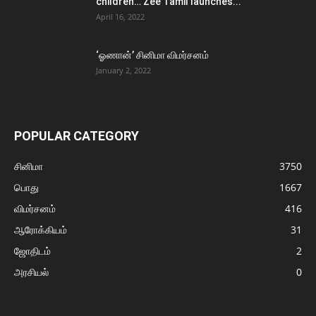
children… Zee Tamil launches...
April 16, 2022
‘ஓணான்’ சினிமா விமர்சனம்
January 2, 2022
POPULAR CATEGORY
சினிமா
3750
பொது
1667
விமர்சனம்
416
ஆரோக்கியம்
31
ஜோதிடம்
2
அரசியல்
0