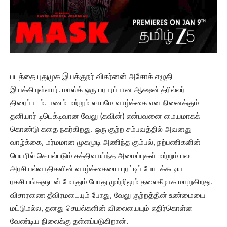
படத்தை புதுமுக இயக்குநர் விகர்னன் அசோக் எழுதி
இயக்கியுள்ளார். மாஸ்க் ஒரு பரபரப்பான ஆக்ஷன் த்ரில்லர்
திரைப்படம். பணம் மற்றும் லாபமே வாழ்க்கை என நினைக்கும்
தனியார் டிடெக்டிவான வேலு (கவின்) என்பவனை மையமாகக்
கொண்டு கதை நகர்கிறது. ஒரு குற்ற சம்பவத்தில் அவனது
வாழ்க்கை, மர்மமான முகமூடி அணிந்த கும்பல், நற்பணிகளின்
பெயரில் செயல்படும் சக்திவாய்ந்த அமைப்புகள் மற்றும் பல
அரசியல்வாதிகளின் வாழ்க்கையை புரட்டிப் போடக்கூடிய
ரகசியங்களுடன் மோதும் போது முற்றிலும் தலைகீழாக மாறுகிறது.
விசாரணை தீவிரமடையும் போது, வேலு குற்றத்தின் உண்மையை
மட்டுமல்ல, தனது செயல்களின் விலையையும் எதிர்கொள்ள
வேண்டிய நிலைக்கு தள்ளப்படுகிறான்.