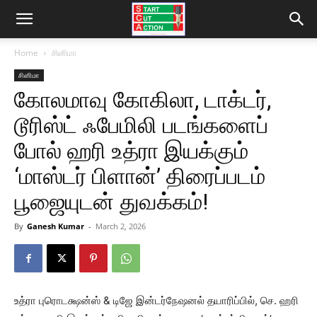
Home
சினிமா
சினிமா
கோலமாவு கோகிலா, டாக்டர்,
டூரிஸ்ட் ஃபேமிலி படங்களைப்
போல் ஹரி உத்ரா இயக்கும்
‘மாஸ்டர் பிளான்’ திரைப்படம்
பூஜையுடன் துவக்கம்!
By
Ganesh Kumar
-
March 2, 2026
உத்ரா புரொடக்ஷன்ஸ் & டிஜே இன்டர்நேஷனல் தயாரிப்பில், செ. ஹரி