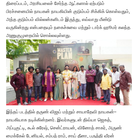
திரைப்படம், அரசியலைச் சேர்ந்த ஆட்களால் ஏற்படும்
பிரச்சனையில் நாயகன் நாயகியின் குடும்பம் சிக்கிக் கொள்வதும்,
அந்த குடும்பம் வில்லன்களிடம் இருந்து, எவ்வாறு மீண்டு
வருகின்றது என்பதையும் நகைச்சுவை மற்றும் டார்க் ஹூமர் கலந்த
அணுகுமுறையில் சொல்லவுள்ளது.
இந்தப் படத்தில் தருண் விஜய் மற்றும் சாயாதேவி நாயகன்–
நாயகியாக நடிக்கின்றனர். இவர்களுடன் திவ்யா ஜெகத்,
அப்புகுட்டி, கூல் சுரேஷ், சென்ட்ராயன், வினோத் சாகர், அருண்
மைக்கேல் டேனியல், சம்பத் ராம், சாய் தீனா, பருத்தி வீரன்