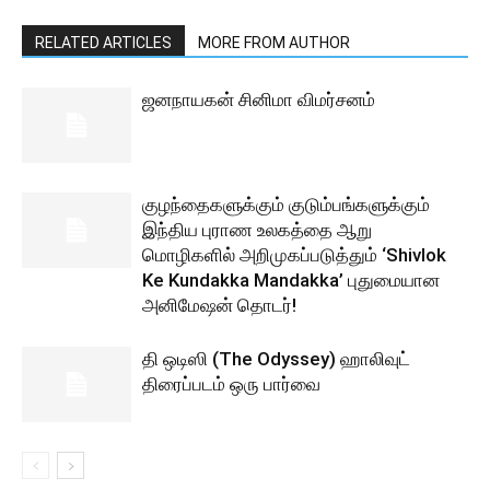
RELATED ARTICLES
MORE FROM AUTHOR
ஜனநாயகன் சினிமா விமர்சனம்
குழந்தைகளுக்கும் குடும்பங்களுக்கும்
இந்திய புராண உலகத்தை ஆறு
மொழிகளில் அறிமுகப்படுத்தும் ‘Shivlok
Ke Kundakka Mandakka’ புதுமையான
அனிமேஷன் தொடர்!
தி ஒடிஸி (The Odyssey) ஹாலிவுட்
திரைப்படம் ஒரு பார்வை