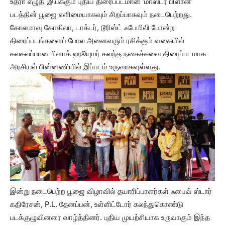
உத்ரா எழுதி இயக்கும் புதிய திரைப்படமான ‘மாஸ்டர் பிளான்’
படத்தின் பூஜை எளிமையாகவும் சிறப்பாகவும் நடைபெற்றது.
கோலமாவு கோகிலா, டாக்டர், டூரிஸ்ட் ஃபேமிலி போன்ற
திரைப்படங்களைப் போல அனைவரும் ரசிக்கும் வகையில்
கலகலப்பான பிளாக் ஹூயுமர் கலந்த நகைச்சுவை திரைப்படமாக
அரசியல் பின்னணியில் இப்படம் உருவாகவுள்ளது.
இன்று நடைபெற்ற பூஜை விழாவில் தயாரிப்பாளர்கள் ஃபைவ் ஸ்டார்
கதிரேசன், P.L. தேனப்பன், உள்ளிட்டோர் கலந்துகொண்டு
படக்குழுவினரை வாழ்த்தினர். புதிய முயற்சியாக உருவாகும் இந்த