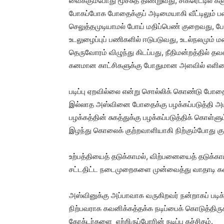
வைக்கும்போது மூச்சுத் திணறுவது, சிகரெட்டில் கஞ்
போகப்போக போதைக்குப் அடிமையாகி வீட்டிலும் பள்
செலுத்தமுடியாமல் போய் மதிப்பெண் குறைவது, ப
உடலுழைப்புப் பணிகளில் ஈடுபடுவது, உடல்நலமும் 
தெருவோரம் விழுந்து கிடப்பது, நீதிமன்றத்தில
கனமான காட்சிகளுக்கு போதுமான அளவில் எளிமைய
படிப்பு ஏறவில்லை என்று சொல்லிக் கொண்டு போதை
இல்லாத அஸ்வினை போதைக்கு பழக்கப்படுத்தி அ
பழக்கத்தின் சுகத்துக்கு பழக்கப்படுத்திக் கொள்
இழந்து கொலைக் குற்றவாளியாகி நிற்கும்போது குற்
உற்பத்தியைத் தடுக்காமல், விற்பனையைத் தடுக்கா
சட்டதிட்ட நடைமுறைகளை முன்வைத்து வாதாடி கவன
அஸ்வினுக்கு அப்பாவாக வருகிறவர் நன்றாகப் படிக
நிற்பவராக கவனிக்கத்தக்க நடிப்பைக் கொடுத்த
கேரக்டர்களை ஏற்றிருப்போரின் நடிப்பு கச்சிதம்.