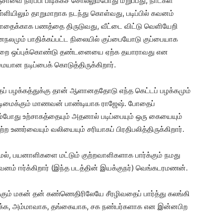
சாவை நிரப்பி பிடிக்கச் சொல்லும்போது மறுப்பது, நாட்கள்
ளியிலும் தாறுமாறாக நடந்து கொள்வது, படிப்பில் கவனம்
ோதைக்காக பணத்தை திருடுவது, வீட்டை விட்டு வெளியேறி
மனநலமும் பாதிக்கப்பட்ட நிலையில் குப்பையோடு குப்பையாக
் தவறை ஒப்புக்கொண்டு தண்டனையை ஏற்க தயாராவது என
ான நடிப்பைக் கொடுத்திருக்கிறார்.
ப் பழக்கத்துக்கு தான் ஆளானததோடு எந்த கெட்டப் பழக்கமும்
டிமைக்கும் மாணவன் பாண்டியாக ராஜேஷ். போதைப்
ளும்போது உற்சாகத்தையும் அதனால் படிப்பையும் ஒரு கையையும்
ற உணர்வையும் வலியையும் சரியாகப் பிரதிபலித்திருக்கிறார்.
மல், பயனாளிகளை மட்டும் குற்றவாளிகளாக பார்க்கும் நமது
ம் ஈர்க்கிறார் (இந்த படத்தின் இயக்குநர்) வெங்கடரமணன்.
்கும் மகன் தன் கண்ணெதிரிலேயே சீரழிவதைப் பார்த்து கலங்கி
ிருக்க, அம்மாவாக, தங்கையாக, சக நண்பர்களாக என இன்னபிற