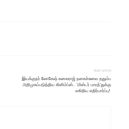
Next article
இயக்குநர் லோகேஷ் கனகராஜ் நகைச்சுவை ததும்ப
அறிமுகப்படுத்திய கிளிம்ப்ஸ்… ‘மிஸ்டர் பாரத்’துக்கு
எகிறிய எதிர்பார்ப்பு!