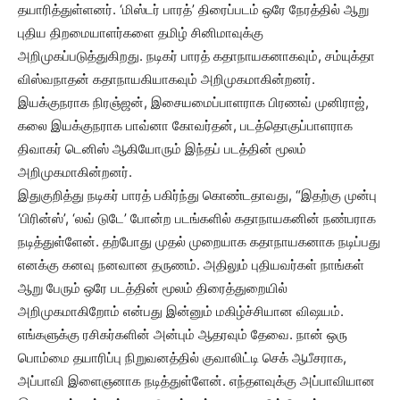
தயாரித்துள்ளனர். ‘மிஸ்டர் பாரத்’ திரைப்படம் ஒரே நேரத்தில் ஆறு
புதிய திறமையாளர்களை தமிழ் சினிமாவுக்கு
அறிமுகப்படுத்துகிறது. நடிகர் பாரத் கதாநாயகனாகவும், சம்யுக்தா
விஸ்வநாதன் கதாநாயகியாகவும் அறிமுகமாகின்றனர்.
இயக்குநராக நிரஞ்ஜன், இசையமைப்பாளராக பிரணவ் முனிராஜ்,
கலை இயக்குநராக பாவ்னா கோவர்தன், படத்தொகுப்பாளராக
திவாகர் டெனிஸ் ஆகியோரும் இந்தப் படத்தின் மூலம்
அறிமுகமாகின்றனர்.
இதுகுறித்து நடிகர் பாரத் பகிர்ந்து கொண்டதாவது, “இதற்கு முன்பு
‘பிரின்ஸ்’, ‘லவ் டுடே’ போன்ற படங்களில் கதாநாயகனின் நண்பராக
நடித்துள்ளேன். தற்போது முதல் முறையாக கதாநாயகனாக நடிப்பது
எனக்கு கனவு நனவான தருணம். அதிலும் புதியவர்கள் நாங்கள்
ஆறு பேரும் ஒரே படத்தின் மூலம் திரைத்துறையில்
அறிமுகமாகிறோம் என்பது இன்னும் மகிழ்ச்சியான விஷயம்.
எங்களுக்கு ரசிகர்களின் அன்பும் ஆதரவும் தேவை. நான் ஒரு
பொம்மை தயாரிப்பு நிறுவனத்தில் குவாலிட்டி செக் ஆபீசராக,
அப்பாவி இளைஞனாக நடித்துள்ளேன். எந்தளவுக்கு அப்பாவியான