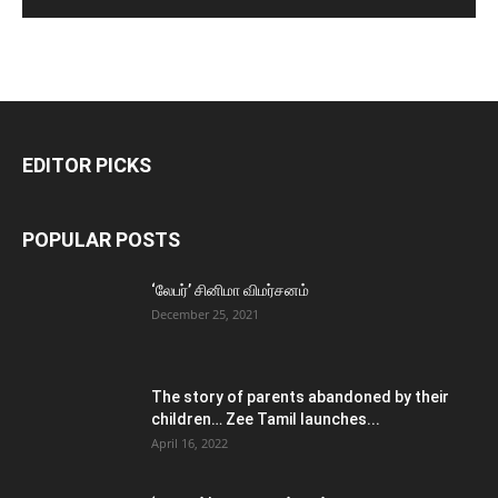
EDITOR PICKS
POPULAR POSTS
‘லேபர்’ சினிமா விமர்சனம்
December 25, 2021
The story of parents abandoned by their
children… Zee Tamil launches...
April 16, 2022