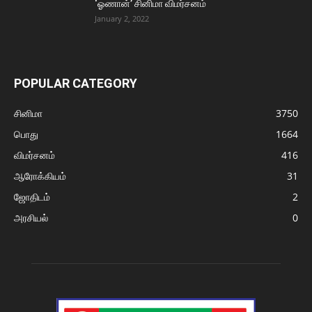
‘ஓணான்’ சினிமா விமர்சனம்
January 2, 2022
POPULAR CATEGORY
சினிமா
3750
பொது
1664
விமர்சனம்
416
ஆரோக்கியம்
31
ஜோதிடம்
2
அரசியல்
0