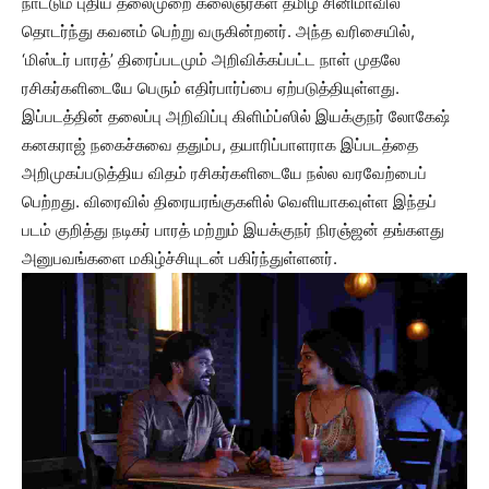
நாட்டும் புதிய தலைமுறை கலைஞர்கள் தமிழ் சினிமாவில்
தொடர்ந்து கவனம் பெற்று வருகின்றனர். அந்த வரிசையில்,
‘மிஸ்டர் பாரத்’ திரைப்படமும் அறிவிக்கப்பட்ட நாள் முதலே
ரசிகர்களிடையே பெரும் எதிர்பார்ப்பை ஏற்படுத்தியுள்ளது.
இப்படத்தின் தலைப்பு அறிவிப்பு கிளிம்ப்ஸில் இயக்குநர் லோகேஷ்
கனகராஜ் நகைச்சுவை ததும்ப, தயாரிப்பாளராக இப்படத்தை
அறிமுகப்படுத்திய விதம் ரசிகர்களிடையே நல்ல வரவேற்பைப்
பெற்றது. விரைவில் திரையரங்குகளில் வெளியாகவுள்ள இந்தப்
படம் குறித்து நடிகர் பாரத் மற்றும் இயக்குநர் நிரஞ்ஜன் தங்களது
அனுபவங்களை மகிழ்ச்சியுடன் பகிர்ந்துள்ளனர்.