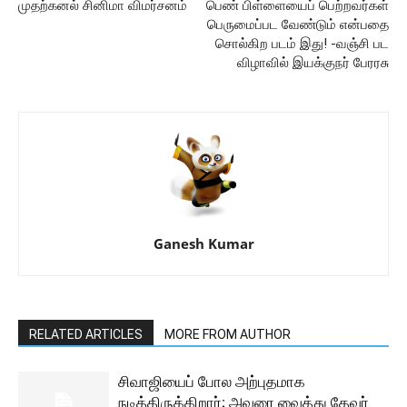
முதற்கனல் சினிமா விமர்சனம்
பெண் பிள்ளையைப் பெற்றவர்கள்
பெருமைப்பட வேண்டும் என்பதை
சொல்கிற படம் இது! -வஞ்சி பட
விழாவில் இயக்குநர் பேரரசு
Ganesh Kumar
RELATED ARTICLES
MORE FROM AUTHOR
சிவாஜியைப் போல அற்புதமாக
நடித்திருக்கிறார்; அவரை வைத்து தேவர்