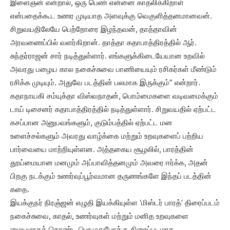
இளைஞன் என்றால், ஒரு பெண் என்னை காதலிக்கிறாள்
என்பதைக்கூட உணர முடியாத அளவுக்கு வெகுளித்தனமானவன்.
சிறுவயதிலேயே பெற்றோரை இழந்தவன், தாத்தாவின்
அரவணைப்பில் வளர்கிறான். தாத்தா கதாபாத்திரத்தில் ஆர்.
சுந்தர்ராஜன் சார் நடித்துள்ளார். எங்களுக்கிடையேயான உறவில்
அவரது பழைய கால நகைச்சுவை பாணியையும் ரசிகர்கள் மீண்டும்
ரசிக்க முடியும். அதுவே படத்தின் பலமாக இருக்கும்” என்றார்.
கதாநாயகி சம்யுக்தா விஸ்வநாதன், பொம்மைகளை வடிவமைக்கும்
டாய் டிசைனர் கதாபாத்திரத்தில் நடித்துள்ளார். சிறுவயதில் ஏற்பட்ட
கசப்பான அனுபவங்களும், குடும்பத்தில் ஏற்பட்ட மன
உளைச்சல்களும் அவரது வாழ்க்கை மற்றும் உறவுகளைப் பற்றிய
பார்வையை மாற்றியுள்ளன. அத்தகைய சூழலில், பாரத்தின்
தூய்மையான மனமும் அப்பாவித்தனமும் அவரை ஈர்க்க, அதன்
பிறகு நடக்கும் உணர்வுப்பூர்வமான தருணங்களே இந்தப் படத்தின்
கதை.
இயக்குநர் நிரஞ்ஜன் எழுதி இயக்கியுள்ள ‘மிஸ்டர் பாரத்’ திரைப்படம்
நகைச்சுவை, காதல், உணர்வுகள் மற்றும் மனித உறவுகளை
மையமாகக் கொண்ட பொழுதுபோக்கு திரைப்படமாக