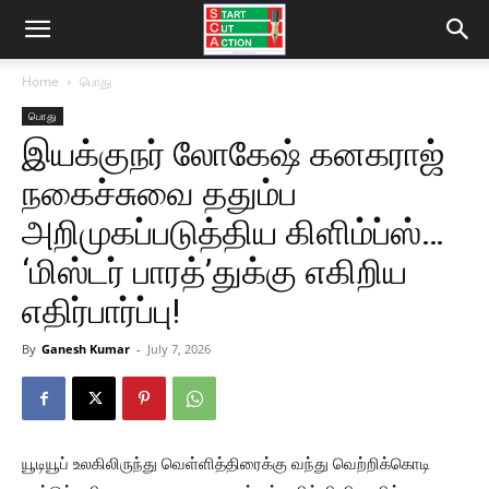
Home
பொது
பொது
இயக்குநர் லோகேஷ் கனகராஜ்
நகைச்சுவை ததும்ப
அறிமுகப்படுத்திய கிளிம்ப்ஸ்…
‘மிஸ்டர் பாரத்’துக்கு எகிறிய
எதிர்பார்ப்பு!
By
Ganesh Kumar
-
July 7, 2026
யூடியூப் உலகிலிருந்து வெள்ளித்திரைக்கு வந்து வெற்றிக்கொடி