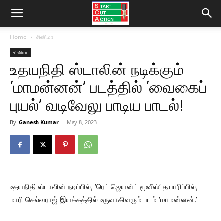
Home
சினிமா
சினிமா
உதயநிதி ஸ்டாலின் நடிக்கும்
‘மாமன்னன்’ படத்தில் ‘வைகைப்
புயல்’ வடிவேலு பாடிய பாடல்!
By
Ganesh Kumar
-
May 8, 2023
உதயநிதி ஸ்டாலின் நடிப்பில், ‘ரெட் ஜெயன்ட் மூவீஸ்’ தயாரிப்பில்,
மாரி செல்வராஜ் இயக்கத்தில் உருவாகிவரும் படம் ‘மாமன்னன்.’