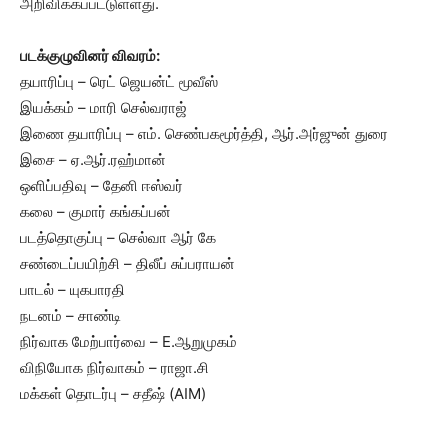
அறிவிக்கப்பட்டுள்ளது.
படக்குழுவினர் விவரம்:
தயாரிப்பு – ரெட் ஜெயன்ட் மூவீஸ்
இயக்கம் – மாரி செல்வராஜ்
இணை தயாரிப்பு – எம். செண்பகமூர்த்தி, ஆர்.அர்ஜுன் துரை
இசை – ஏ.ஆர்.ரஹ்மான்
ஒளிப்பதிவு – தேனி ஈஸ்வர்
கலை – குமார் கங்கப்பன்
படத்தொகுப்பு – செல்வா ஆர் கே
சண்டைப்பயிற்சி – திலீப் சுப்பராயன்
பாடல் – யுகபாரதி
நடனம் – சாண்டி
நிர்வாக மேற்பார்வை – E.ஆறுமுகம்
விநியோக நிர்வாகம் – ராஜா.சி
மக்கள் தொடர்பு – சதீஷ் (AIM)