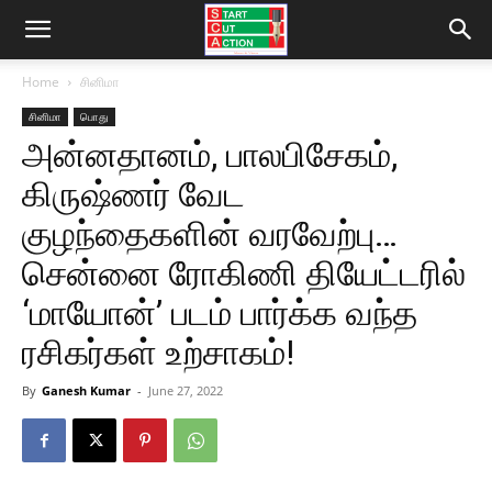
Home
சினிமா
சினிமா
பொது
அன்னதானம், பாலபிசேகம்,
கிருஷ்ணர் வேட
குழந்தைகளின் வரவேற்பு…
சென்னை ரோகிணி தியேட்டரில்
‘மாயோன்’ படம் பார்க்க வந்த
ரசிகர்கள் உற்சாகம்!
By
Ganesh Kumar
-
June 27, 2022