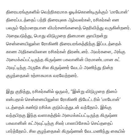
திரையரங்குகளில் வெற்றிகரமாக ஓடிக்கொண்டிருக்கும் ‘மாயோன்’
திரைப்படத்தைப் பற்றி திரையுலக ஆர்வலர்கள், ரசிகர்கள் என
பலரும் நேர்மறையான விமர்சனங்களைத் தெரிவித்து வருகின்றனர்.
அதையடுத்து, பொது விடுமுறை தினமான ஞாயிறன்று
சென்னையிலுள்ள ரோகிணி திரையரங்கத்திற்கு இப்படத்தைக்
காண அதிகளவிலான ரசிகர்கள் திரண்டனர். அவர்களை, அங்கு
அமைக்கப்பட்டிருந்த கிருஷ்ண பகவானின் பிரமாண்டமான கட்
அவுட்டிற்கு அருகே சில கிருஷ்ணர் வேடம் அணிந்து நின்ற
குழந்தைகள் உற்சாகமாக வரவேற்றனர்.
இது குறித்து, ரசிகர்களில் ஒருவர், “இன்று விடுமுறை தினம்
என்பதால் சென்னையிலுள்ள ரோகிணி தியேட்டரில் ‘மாயோன்’
படத்தைக் கண்டு ரசிக்க குடும்பத்துடன் வந்தோம். இங்கு
வந்தபிறகு இந்த வளாகத்தில் அமைக்கப்பட்டிருந்த கிருஷ்ண
பகவானின் கட்அவுட்டிற்கு சிலர் பாலாபிசேகம் செய்ததைப்
பார்த்தோம். சில குழந்தைகள் கிருஷ்ணன் வேடமணிந்து கையில்