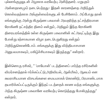
புல்லாங்குழலுடன் அழகாக வரவேற்பு அளித்தனர். மறுபுறம்
அன்னதானமும் நடைபெற்றது- இதன் காரணத்தை அறிந்துக்
கொள்வதற்காக அங்குள்ளவர்களுடன் பேசினோம். அப்போது தான்
எங்களுக்கு அன்று கிருஷ்ண பகவான் அவதரித்த நட்சத்திரமான
ரோகிணி நட்சத்திர தினம் என்றும், அதிலும் இந்த ரோகிணி
திரையரங்கத்தில் உள்ள கிருஷ்ண பகவானின் கட்அவுட்டிற்கு இது
போன்று உற்சாகமான விழா நடைபெறுகிறது என்றும்
அறிந்துகொண்டோம். எங்களுக்கு இது வித்தியாசமான
அனுபவமாகவும், மகிழ்ச்சியாகவும் இருந்தது’’ என்றார்.
இன்னொரு ரசிகர், ” ‘மாயோன்’ படத்தினைப் பார்த்த ரசிர்களின்
விமர்சனத்தால் ஈர்க்கப்பட்டு,அறிவியல், ஆன்மீகம், ஆலயம் என
சுவராசியமான விசயங்களை மையமாகக் கொண்டு, பிரமாண்டமாக
தயாரிக்கப்பட்டிருக்கும் இந்தப் படத்தைக் காண வந்த எங்களுக்கு
அந்த கிருஷ்ண பகவானே வரவேற்பு கொடுத்தது போலிருந்தது’’
என்றார்.