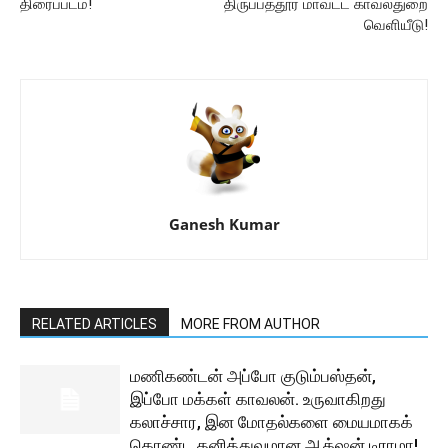
திரைப்படம்!
திருப்பத்தூர் மாவட்ட காவல்துறை
வெளியீடு!
Ganesh Kumar
RELATED ARTICLES
MORE FROM AUTHOR
மணிகண்டன் அப்போ குடும்பஸ்தன்,
இப்போ மக்கள் காவலன். உருவாகிறது
கலாச்சார, இன மோதல்களை மையமாகக்
கொண்ட தனித்துவமான ஆக்‌ஷன் டிராமா!