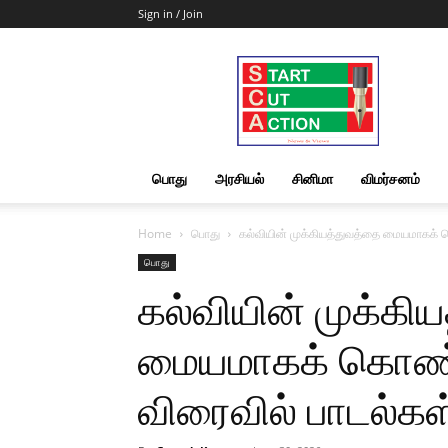
Sign in / Join
Start
Cut
Action
|
News
&
பொது
அரசியல்
சினிமா
விமர்சனம்
Views
Home
பொது
கல்வியின் முக்கியத்துவத்தை மையமாகக் க
பொது
கல்வியின் முக்கி
மையமாகக் கொண்டு
விரைவில் பாடல்கள