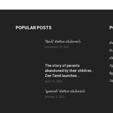
POPULAR POSTS
P
‘லேபர்’ சினிமா விமர்சனம்
சி
December 25, 2021
ப
வி
ஆ
The story of parents
abandoned by their children…
ஜ
Zee Tamil launches...
அர
April 16, 2022
‘ஓணான்’ சினிமா விமர்சனம்
January 2, 2022