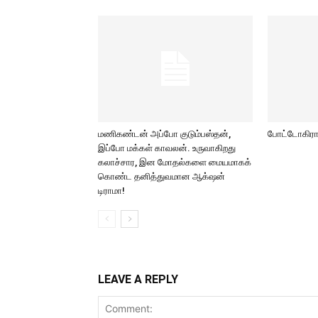
மணிகண்டன் அப்போ குடும்பஸ்தன்,
போட்டோகிராப
இப்போ மக்கள் காவலன். உருவாகிறது
கலாச்சார, இன மோதல்களை மையமாகக்
கொண்ட தனித்துவமான ஆக்‌ஷன்
டிராமா!
LEAVE A REPLY