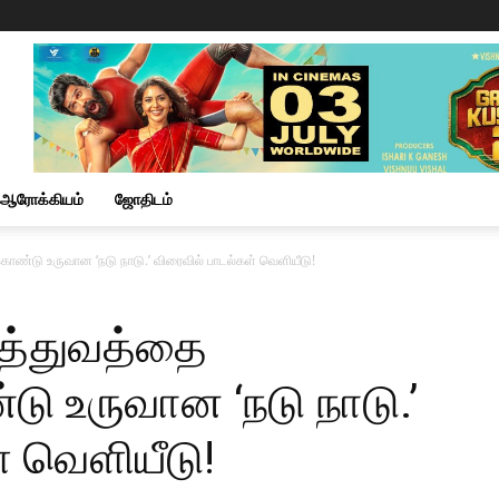
ஆரோக்கியம்
ஜோதிடம்
ொண்டு உருவான ‘நடு நாடு.’ விரைவில் பாடல்கள் வெளியீடு!
யத்துவத்தை
 உருவான ‘நடு நாடு.’
் வெளியீடு!