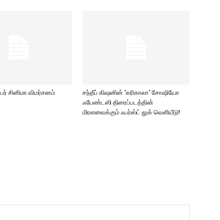
ர் சினிமா விமர்சனம்
சந்தீப் கிஷனின் ‘கரிகாலா’ சோஷியோ
ஃபேண்டஸி திரைப்படத்தின்
மிரளவைக்கும் ஃபர்ஸ்ட் லுக் வெளியீடு!