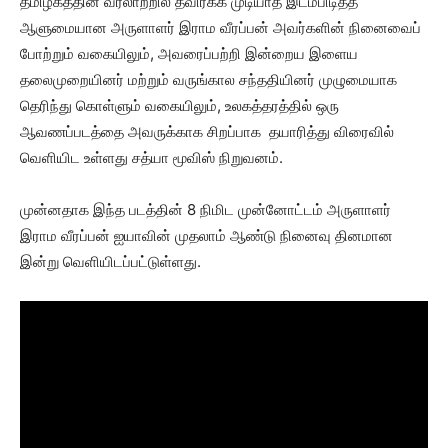
தமிழகத்தின் வரலாற்றில் தவிர்க்க முடியாத இடம்பிடித்த
ஆளுமையான அருளாளர் இராம வீரப்பன் அவர்களின் நினைவைப்
போற்றும் வகையிலும், அவரைப்பற்றி இன்றைய இளைய
தலைமுறையினர் மற்றும் வருங்கால சந்ததியினர் முழுமையாக
தெரிந்து கொள்ளும் வகையிலும், உலகத்தரத்தில் ஒரு
ஆவணப்படத்தை அவருக்காக சிறப்பாக தயாரித்து விரைவில்
வெளியிட உள்ளது சத்யா மூவிஸ் நிறுவனம்.
முன்னதாக இந்த படத்தின் 8 நிமிட முன்னோட்டம் அருளாளர்
இராம வீரப்பன் ஐயாவின் முதலாம் ஆண்டு நினைவு தினமான
இன்று வெளியிடப்பட்டுள்ளது.