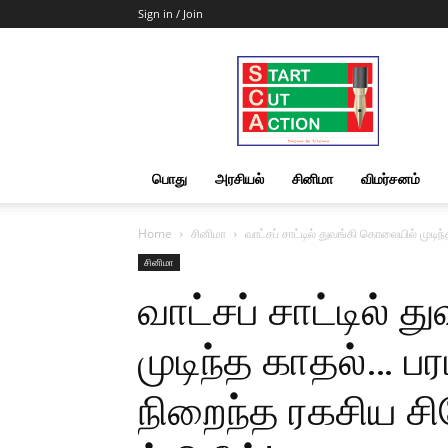
Sign in / Join
Start
Cut
Action
|
News
&
பொது
அரசியல்
சினிமா
விமர்சனம்
Views
Home
சினிமா
வாட்சப் சாட்டில் துவங்கி கொலையில் முடிந்
சினிமா
வாட்சப் சாட்டில்
முடிந்த காதல்… பரப
நிறைந்த ரகசிய சி