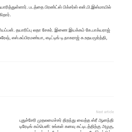
ாரித்துள்ளார். படத்தை பிரண்ட்ஸ் பிக்சர்ஸ் என்.பி.இஸ்மாயில்
ிறார்.
ப்பன். தயாரிப்பு லதா சேகர். இணை இயக்கம் கே.பாக்யராஜ்
ேஷ், எஸ்.சுப்பிரமண்யா, எடிட்டிங் டி.நாகராஜ் க.உதயமூர்த்தி,
Next article
புதுச்சேரி முதலமைச்சர் திறந்து வைத்த ஸ்ரீ ஆனந்தி
டிரேடிங் கம்பெனி: உங்கள் கனவு கட்டிடத்திற்கு அழகு,