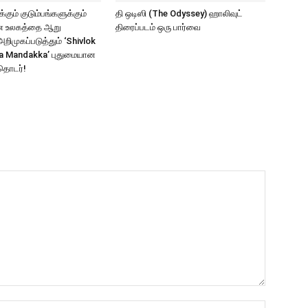
கும் குடும்பங்களுக்கும்
தி ஒடிஸி (The Odyssey) ஹாலிவுட்
ாண உலகத்தை ஆறு
திரைப்படம் ஒரு பார்வை
ிமுகப்படுத்தும் ‘Shivlok
a Mandakka’ புதுமையான
தொடர்!