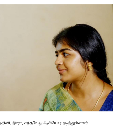
ரசாந்தினி, நிஷா, கந்தவேலு ஆகியோர் நடித்துள்ளனர்.