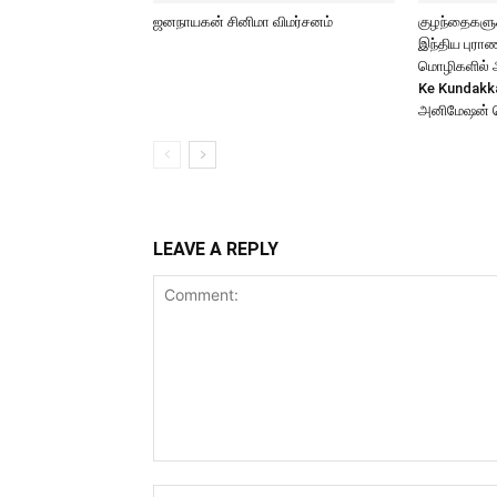
ஜனநாயகன் சினிமா விமர்சனம்
குழந்தைகளுக்
இந்திய புர
மொழிகளில் அற
Ke Kundakk
அனிமேஷன் 
LEAVE A REPLY