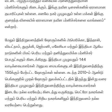
வீட்டை அழகுப்படுத்தும் வகையில் அனைத்துவிதமான
பர்னிச்சர்களும் கிடைக்கும். இங்கு நவீன டிசைன்களில் ஏராளமான
தயாரிப்புகள் உள்ளன. எனவே நகர் முழுவதும் உள்ள மக்கள் இங்கு
குறைந்த விலையில் ஏராளமான நவீன பர்னிச்சர்களை வாங்கலாம்”
என்றார்.
மேலும் இந்நிறுவனத்தின் ஷோரூம்களில் அமெரிக்கா, இத்தாலி,
வியட்நாம், துருக்கி, ஜெர்மனி, மலேசியா மற்றும் இந்தியா ஆகிய
நாடுகளின் மிகப் பெரிய மற்றும் தனித்துவமிக்க பர்னிச்சர்
பொருட்களும் கிடைக்கிறது. இந்தியா முழுவதும் 144
வாடிக்கையாளர்கள் அனுபவ மையங்களுடன் இந்நிறுவனத்திற்கு
150க்கும் மேற்பட்ட ஷோரூம்கள் உள்ளன. கடந்த 2010–ம் ஆண்டு
பெங்களூரில் முதல் ஷோரூம் துவக்கப்பட்டதில் இருந்து இன்று வரை
இந்தியா முழுவதும் இந்நிறுவனத்திற்கு வாடிக்கையாளர்கள்
இடையே நல்ல வரவேற்பு கிடைத்து வருகிறது. மெட்ரோ நகரங்கள்
மற்றும் பெரிய மற்றும் சிறிய நகரங்களிலும் இந்நிறுவனம் நல்ல
வரவேற்பை பெற்றுள்ளது.