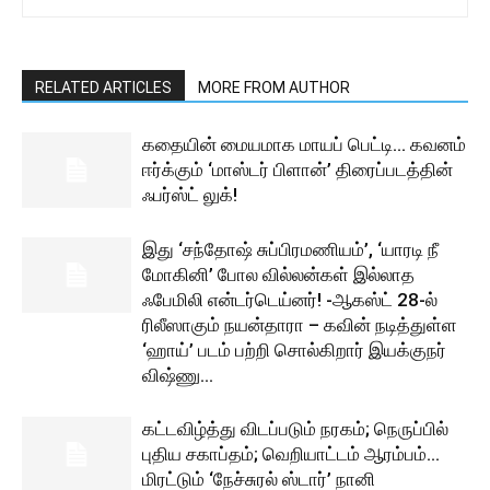
RELATED ARTICLES
MORE FROM AUTHOR
கதையின் மையமாக மாயப் பெட்டி… கவனம்
ஈர்க்கும் ‘மாஸ்டர் பிளான்’ திரைப்படத்தின்
ஃபர்ஸ்ட் லுக்!
இது ‘சந்தோஷ் சுப்பிரமணியம்’, ‘யாரடி நீ
மோகினி’ போல வில்லன்கள் இல்லாத
ஃபேமிலி என்டர்டெய்னர்! -ஆகஸ்ட் 28-ல்
ரிலீஸாகும் நயன்தாரா – கவின் நடித்துள்ள
‘ஹாய்’ படம் பற்றி சொல்கிறார் இயக்குநர்
விஷ்ணு...
கட்டவிழ்த்து விடப்படும் நரகம்; நெருப்பில்
புதிய சகாப்தம்; வெறியாட்டம் ஆரம்பம்…
மிரட்டும் ‘நேச்சுரல் ஸ்டார்’ நானி