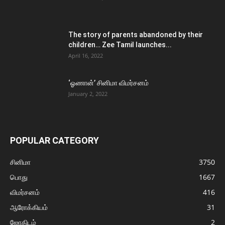
The story of parents abandoned by their
children… Zee Tamil launches...
April 16, 2022
‘ஓணான்’ சினிமா விமர்சனம்
January 2, 2022
POPULAR CATEGORY
சினிமா
3750
பொது
1667
விமர்சனம்
416
ஆரோக்கியம்
31
ஜோதிடம்
2