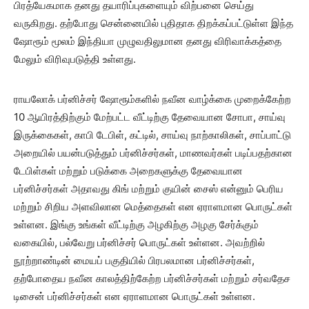
பிரத்யேகமாக தனது தயாரிப்புகளையும் விற்பனை செய்து
வருகிறது. தற்போது சென்னையில் புதிதாக திறக்கப்பட்டுள்ள இந்த
ஷோரூம் மூலம் இந்தியா முழுவதிலுமான தனது விரிவாக்கத்தை
மேலும் விரிவுபடுத்தி உள்ளது.
ராயலோக் பர்னிச்சர் ஷோரூம்களில் நவீன வாழ்க்கை முறைக்கேற்ற
10 ஆயிரத்திற்கும் மேற்பட்ட வீட்டிற்கு தேவையான சோபா, சாய்வு
இருக்கைகள், காபி டேபிள், கட்டில், சாய்வு நாற்காலிகள், சாப்பாட்டு
அறையில் பயன்படுத்தும் பர்னிச்சர்கள், மாணவர்கள் படிப்பதற்கான
டேபிள்கள் மற்றும் படுக்கை அறைகளுக்கு தேவையான
பர்னிச்சர்கள் அதாவது கிங் மற்றும் குயின் சைஸ் என்னும் பெரிய
மற்றும் சிறிய அளவிலான மெத்தைகள் என ஏராளமான பொருட்கள்
உள்ளன. இங்கு உங்கள் வீட்டிற்கு அழகிற்கு அழகு சேர்க்கும்
வகையில், பல்வேறு பர்னிச்சர் பொருட்கள் உள்ளன. அவற்றில்
நூற்றாண்டின் மையப் பகுதியில் பிரபலமான பர்னிச்சர்கள்,
தற்போதைய நவீன காலத்திற்கேற்ற பர்னிச்சர்கள் மற்றும் சர்வதேச
டிசைன் பர்னிச்சர்கள் என ஏராளமான பொருட்கள் உள்ளன.