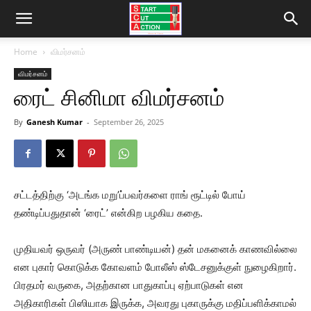
Home
விமர்சனம்
விமர்சனம்
ரைட் சினிமா விமர்சனம்
By
Ganesh Kumar
-
September 26, 2025
சட்டத்திற்கு ‘அடங்க மறு’ப்பவர்களை ராங் ரூட்டில் போய்
தண்டிப்பதுதான் ‘ரைட்’ என்கிற பழகிய கதை.
முதியவர் ஒருவர் (அருண் பாண்டியன்) தன் மகனைக் காணவில்லை
என புகார் கொடுக்க கோவளம் போலீஸ் ஸ்டேசனுக்குள் நுழைகிறார்.
பிரதமர் வருகை, அதற்கான பாதுகாப்பு ஏற்பாடுகள் என
அதிகாரிகள் பிஸியாக இருக்க, அவரது புகாருக்கு மதிப்பளிக்காமல்