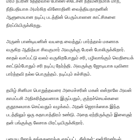
மர்ம நபரின் உத்தரவால் போலீஸ் ஸ்டேசன் நீதிமன்றமாக மாற,
நீதிபதியாக அமர்கிற வினோதினி வைத்தியநாதனின்
ஆளுமையான நடிப்பு படத்தின் பெரும்பாலான காட்சிகளை
நிரப்பியிருக்கிறது.
அருண் பாண்டியனின் வயதை வைத்துப் பார்த்தால் மகனாக
வருகிற ஆதித்யா சிவகுமார் அவருக்கு பேரன் போலிருக்கிறார்.
காதல் வசப்பட்டு வலம் வருகிறபோதும் சரி, பழிவாங்கும் வெறியைக்
காட்டும்போதும் சரி நடிப்பு நேர்த்தி. அவருக்கு ஜோடியாக யுவினா
பார்த்தவி நல்ல பொருத்தம். நடிப்பும் கச்சிதம்.
தமிழ் சினிமா பொறுத்தவரை அமைச்சரின் மகன் என்றாலே அவன்
காமப்பசி அதிகரித்தவனாக இருப்பதும், குற்றச்செயல்களை
குதூகலமாக செய்வதும் வழக்கம். அதன் ஜெராக்ஸாக இந்த
படத்திலும் ஒரு கதாபாத்திரம் உண்டு. அதை ஏற்றிருக்கும் இளைஞர்
தன் பங்குக்கு லேசாக மிரட்டியிருக்கிறார்.
பழைய ஜோக் தங்கதுரைக்கு ஏகப்பட்ட சீன்கள்; ஒன்றிரண்டில்