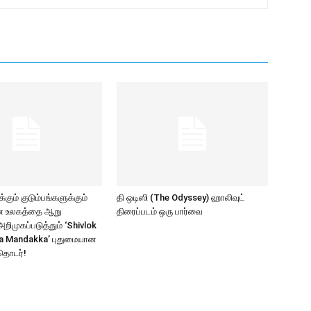
கும் குடும்பங்களுக்கும்
தி ஒடிஸி (The Odyssey) ஹாலிவுட்
ாண உலகத்தை ஆறு
திரைப்படம் ஒரு பார்வை
ிமுகப்படுத்தும் ‘Shivlok
a Mandakka’ புதுமையான
தொடர்!