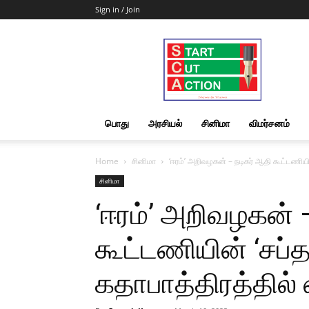
Sign in / Join
Start
Cut
Action
|
News
&
பொது
அரசியல்
சினிமா
விமர்சனம்
Views
Home
சினிமா
‘ஈரம்’ அறிவழகன் – நடிகர் ஆதி கூட்டணியின
சினிமா
‘ஈரம்’ அறிவழகன் 
கூட்டணியின் ‘சப்தம
கதாபாத்திரத்தில்