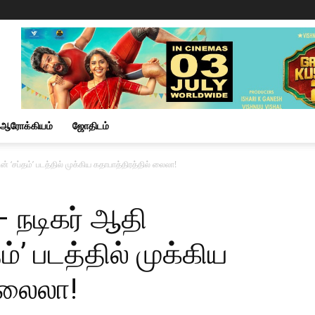
ஆரோக்கியம்
ஜோதிடம்
் ‘சப்தம்’ படத்தில் முக்கிய கதாபாத்திரத்தில் லைலா!
– நடிகர் ஆதி
்’ படத்தில் முக்கிய
 லைலா!