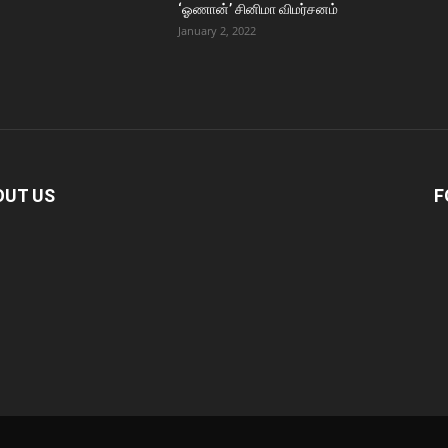
‘ஓணான்’ சினிமா விமர்சனம்
January 2, 2022
OUT US
F