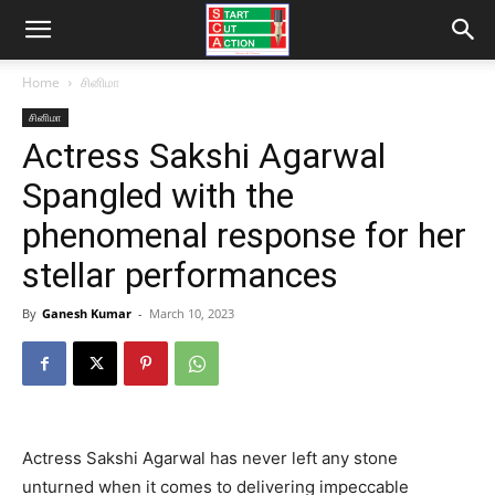
Home
சினிமா
சினிமா
Actress Sakshi Agarwal
Spangled with the
phenomenal response for her
stellar performances
By
Ganesh Kumar
-
March 10, 2023
Actress Sakshi Agarwal has never left any stone
unturned when it comes to delivering impeccable