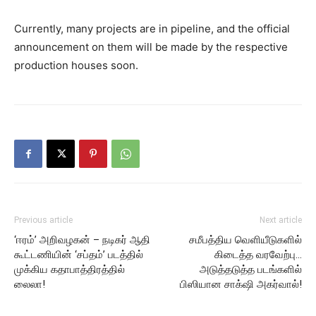
Currently, many projects are in pipeline, and the official
announcement on them will be made by the respective
production houses soon.
Previous article
Next article
‘ஈரம்’ அறிவழகன் – நடிகர் ஆதி
சமீபத்திய வெளியீடுகளில்
கூட்டணியின் ‘சப்தம்’ படத்தில்
கிடைத்த வரவேற்பு…
முக்கிய கதாபாத்திரத்தில்
அடுத்தடுத்த படங்களில்
லைலா!
பிஸியான சாக்‌ஷி அகர்வால்!