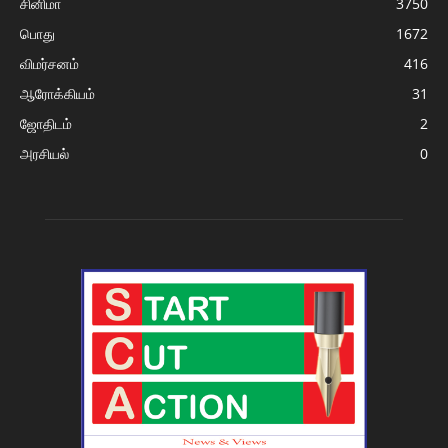
சினிமா
3750
பொது
1672
விமர்சனம்
416
ஆரோக்கியம்
31
ஜோதிடம்
2
அரசியல்
0