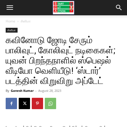
Home
சினிமா
சினிமா
கவினோடு ஜோடி சேரும்
பாலிவுட், கோலிவுட் நடிகைகள்;
யுவன் பிறந்தநாளில் ஸ்பெஷல்
வீடியோ வெளியீடு! ‘ஸ்டார்’
படத்தின் விறுவிறு அப்டேட்
By
Ganesh Kumar
-
August 28, 2023