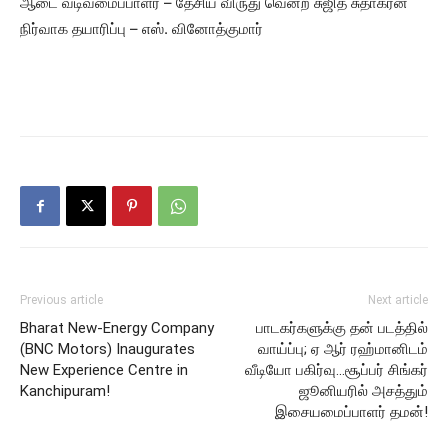
ஆடை வடிவமைப்பாளர் – தேசிய விருது வென்ற சுஜித் சுதாகரன்
நிர்வாக தயாரிப்பு – எஸ். வினோத்குமார்
Previous article
Next article
Bharat New-Energy Company
பாடகர்களுக்கு தன் படத்தில்
(BNC Motors) Inaugurates
வாய்ப்பு; ஏ ஆர் ரஹ்மானிடம்
New Experience Centre in
வீடியோ பகிர்வு…சூப்பர் சிங்கர்
Kanchipuram!
ஜூனியரில் அசத்தும்
இசையமைப்பாளர் தமன்!