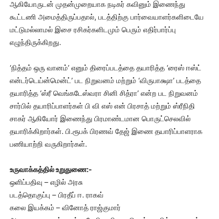
ஆகியோருடன் முதன்முறையாக நடிகர் கவினும் இணைந்து
கூட்டணி அமைத்திருப்பதால், படத்திற்கு பார்வையாளர்களிடையே
மட்டுமல்லாமல் இசை ரசிகர்களிடமும் பெரும் எதிர்பார்ப்பு
எழுந்திருக்கிறது.
‘நித்தம் ஒரு வானம்’ எனும் திரைப்படத்தை தயாரித்த ‘ரைஸ் ஈஸ்ட்
என்டர்டெய்ன்மென்ட்’ பட நிறுவனம் மற்றும் ‘விருபாக்ஷா’ படத்தை
தயாரித்த ‘ஸ்ரீ வெங்கடேஸ்வரா சினி சித்ரா’ என்ற பட நிறுவனம்
சார்பில் தயாரிப்பாளர்கள் பி வி எஸ் என் பிரசாத் மற்றும் ஸ்ரீநிதி
சாகர் ஆகியோர் இணைந்து பிரமாண்டமான பொருட்செலவில்
தயாரிக்கிறார்கள். பி.ரூபக் பிரணவ் தேஜ் இணை தயாரிப்பாளராக
பணியாற்றி வருகிறார்கள்.
உருவாக்கத்தில் உறுதுணை:-
ஒளிப்பதிவு – எழில் அரசு
படத்தொகுப்பு – பிரதீப் ஈ. ராகவ்
கலை இயக்கம் – வினோத் ராஜ்குமார்