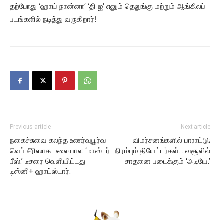
தற்போது ‘ஹாய் நான்னா’ ‘தி ஐ’ எனும் தெலுங்கு மற்றும் ஆங்கிலப்
படங்களில் நடித்து வருகிறார்!
Previous article
Next article
நகைச்சுவை கலந்த உணர்வுபூர்வ
விமர்சனங்களில் பாராட்டு;
வெப் சீரிஸாக மலையாள ‘மாஸ்டர்
நிரம்பும் தியேட்டர்கள்… வசூலில்
பீஸ்.’ டீசரை வெளியிட்டது
சாதனை படைக்கும் ‘அடியே.’
டிஸ்னி+ ஹாட்ஸ்டார்.