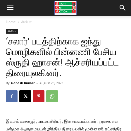
Home
சினிமா
சினிமா
‘சலார்’ படத்திற்காக ஐந்து
மொழிகளில் பின்னணி பேசிய
ஸ்ருதி ஹாசன்! ஆச்சரியப்பட்ட
திரையுலகினர்.
By
Ganesh Kumar
-
August 28, 2023
இசைக் கலைஞர், பாடலாசிரியர், இசையமைப்பாளர், நடிகை என
பன்முக ஆளுமையுடன் இந்திய திரையுலகில் முன்னணி நட்சத்திர