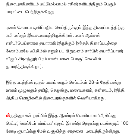
திரையுலகினரிடம் மட்டுமல்லாமல் ரசிகர்களிடத்திலும் பெரும்
பாராட்டை பெற்றிருக்கிறது.
புவன் கௌடா ஒளிப்பதிவு செய்திருக்கும் இந்த திரைப்படத்திற்கு
ரவி பஸ்ரூர் இசையமைத்திருக்கிறார். மாஸ் ஆக்சன்
என்டர்டெய்னராக தயாராகி இருக்கும் இந்தத் திரைப்படத்தை
ஹோம்பாலே ஃபிலிம்ஸ் எனும் பட நிறுவனம் சார்பில் தயாரிப்பாளர்
விஜய் கிரகந்தூர் பிரம்மாண்டமான பொருட்செலவில்
தயாரித்திருக்கிறார்.
இந்த படத்தின் முதல் பாகம் வரும் செப்டம்பர் 28-ம் தேதியன்று
உலகம் முழுவதும் தமிழ், தெலுங்கு, மலையாளம், கன்னடம், இந்தி
ஆகிய மொழிகளில் திரையரங்குகளில் வெளியாகிறது.
ஸ்
ருதிஹாசன் நடிப்பில் இந்த ஆண்டில் வெளியான ‘வீரசிம்ஹ
ரெட்டி’, ‘வால்டேர் வீரய்யா’ எனும் இரண்டு தெலுங்கு படங்களும் 100
கோடி ரூபாய்க்கு மேல் வசூலித்து சாதனை படைத்திருக்கிறது.