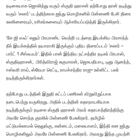
நடிகையாக ஜொலித்து வரும் ஸ்ருதி ஹாசன் தற்போது தான் நடித்து
வரும் ‘சலார்’ படத்திற்காக ஐந்து மொழிகளில் பின்னணி பேசி திரை
உலகினரையும், ரசிகர்களையும் ஆச்சரியப்படுத்தி இருக்கிறார்.
‘கே ஜி எஃப்’ எனும் பிரமாண்ட வெற்றி படத்தை இயக்கிய பிரசாந்த்
நீல் இயக்கத்தில் தயாராகி இருக்கும் புதிய திரைப்படம் ‘சலார் –
பார்ட் 1 சீஸ்ஃபயர்’. இதில் பான் இந்திய நட்சத்திர நடிகர் பிரபாஸ்,
ஸ்ருதிஹாசன், பிரித்விராஜ் சுகுமாரன், ஜெகபதிபாபு, டினு ஆனந்த்,
ஈஸ்வரி ராவ், ஸ்ரேயா ரெட்டி, ராமச்சந்திர ராஜு உள்ளிட்ட பலர்
நடித்திருக்கிறார்கள்.
தற்போது படத்தின் இறுதி கட்டப் பணிகள் விறுவிறுப்பாக
நடைபெற்று வருகிறது. அதில் படத்தின் கதாநாயகியாக
நடித்திருக்கும் நடிகை ஸ்ருதி ஹாசன் அவர் கதாபாத்திரத்திற்கு
அவரே சொந்த குரலில் பின்னணி பேசுகிறார். தமிழில்
மட்டுமல்லாமல் தெலுங்கு, கன்னடம், மலையாளம், இந்தி என ஐந்து
மொழிகளிலும் அவரே பின்னணி பேசுகிறார். அவரது இந்த முயற்சி