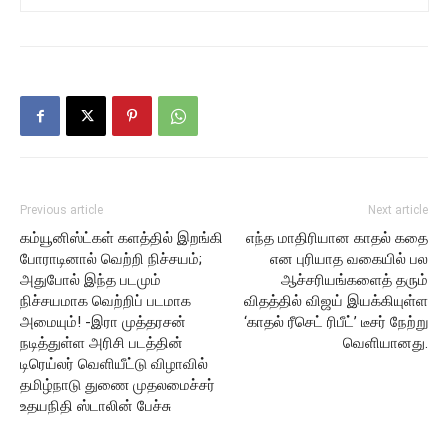
Previous article
Next article
கம்யூனிஸ்ட்கள் களத்தில் இறங்கி
எந்த மாதிரியான காதல் கதை
போராடினால் வெற்றி நிச்சயம்;
என புரியாத வகையில் பல
அதுபோல் இந்த படமும்
ஆச்சரியங்களைத் தரும்
நிச்சயமாக வெற்றிப் படமாக
விதத்தில் விஜய் இயக்கியுள்ள
அமையும்! -இரா முத்தரசன்
‘காதல் ரீசெட் ரிபீட்’ டீசர் நேற்று
நடித்துள்ள அரிசி படத்தின்
வெளியானது.
டிரெய்லர் வெளியீட்டு விழாவில்
தமிழ்நாடு துணை முதலமைச்சர்
உதயநிதி ஸ்டாலின் பேச்சு