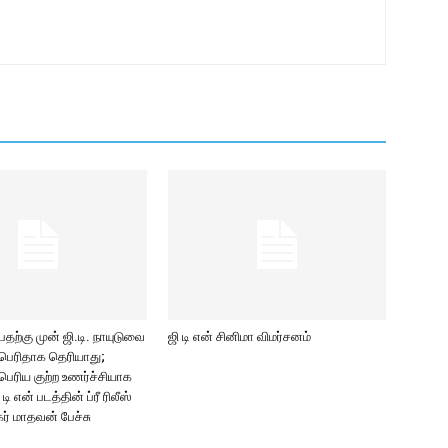
பதற்கு முன் ஜி.டி. நாயுடுவை
ஜி டி என் சினிமா விமர்சனம்
 பெரிதாக தெரியாது;
பெரிய குற்ற உணர்ச்சியாக
டி என் படத்தின் ப்ரீ ரிலீஸ்
கர் மாதவன் பேச்சு