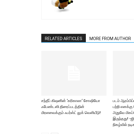
RELATED ARTICLES
MORE FROM AUTHOR
சந்தீப் கிஷனின் ‘கரிகாலா’ சோஷியோ
படம் ஆரம்பிப்
ஃபேண்டஸி திரைப்படத்தின்
பற்றி எனக்கு
மிரளவைக்கும் ஃபர்ஸ்ட் லுக் வெளியீடு!
அதுவே மிகப்
இருந்தது! -ஜி 
நிகழ்வில் நடி