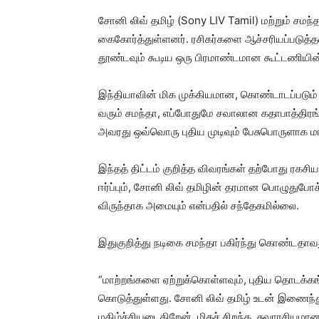
சோனி லிவ் தமிழ் (Sony LIV Tamil) மற்றும் சம
கைகோர்த்துள்ளனர். ரசிகர்களை ஆச்சரியப்படுத்தவும
தூண்டவும் கூடிய ஒரு பிரமாண்டமான கூட்டணியி
இந்தியாவின் மிக முக்கியமான, கொண்டாடப்படும
வரும் சமந்தா, எப்போதுமே சவாலான கதாபாத்திரங்கள
அவரது ஒவ்வொரு புதிய முடிவும் பேசுபொருளாக மாற
இந்தத் திட்டம் குறித்த விவரங்கள் தற்போது ரகச
ஈர்ப்பும், சோனி லிவ் தமிழின் தரமான பொழுதுபோ
விருந்தாக அமையும் என்பதில் சந்தேகமில்லை.
இதுகுறித்து நடிகை சமந்தா பகிர்ந்து கொண்டதாவ
“மாற்றங்களை ஏற்றுக்கொள்ளவும், புதிய தொடக்கங
கொடுத்துள்ளது. சோனி லிவ் தமிழ் உடன் இணைந்த
மகிழ்ச்சியடைகிறேன். மிகச் சிறந்த, சுவாரசியமான