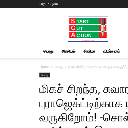
Sign in / Join
Start
Cut
Action
|
News
&
பொது
அரசியல்
சினிமா
விமர்சனம்
Views
Home
பொது
மிகச் சிறந்த, சுவாரசியமான ஒரு புராஜெக்ட்
பொது
மிகச் சிறந்த, சு
புராஜெக்ட்டிற்காக
வருகிறோம்! -சொல்