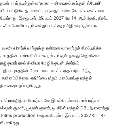
ுமார் ராவ் நடித்துள்ள ‘தாதா – தி சவுரவ் கங்குலி ஸ்டோரி’
ளியிடப்பட்டுள்ளது. உலகம் முழுவதும் உள்ள கோடிக்கணக்கான
ாறியுள்ளது. இதனுடன், இப்படம் 2027 மே 14-ஆம் தேதி, நீண்ட
ளில் வெளியாகும் என்றும் படக்குழு அதிகாரப்பூர்வமாக
் ஆண்டு இங்கிலாந்துக்கு எதிரான வரலாற்றுச் சிறப்புமிக்க
 மைதானத்தின் பால்கனியில் சவுரவ் கங்குலி தனது ஜெர்சியை
ஜ்குமார் ராவ் சினிமா மேஜிக்குடன் மீண்டும்
ற்ற புதிய யுகத்தின் அடையாளமாகக் கருதப்படும் அந்த
்னம்பிக்கை, எதிர்ப்பை மீறும் மனப்பாங்கு மற்றும்
நினைவுகூறப்படுகிறது.
ை விக்ரமாதித்யா மோத்வானே இயக்கியுள்ளார். லவ் ரஞ்சன்
குல்ஷன் குமார், பூஷண் குமார், டி-சீரிஸ் மற்றும் DBL இணைந்து
v Films production ) உருவாகியுள்ள இப்படம், 2027 மே 14-
ளியாகிறது.