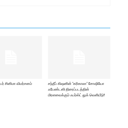
ர் சினிமா விமர்சனம்
சந்தீப் கிஷனின் ‘கரிகாலா’ சோஷியோ
ஃபேண்டஸி திரைப்படத்தின்
மிரளவைக்கும் ஃபர்ஸ்ட் லுக் வெளியீடு!