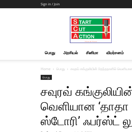
Sign in / Join
Start
Cut
Action
|
News
&
பொது
அரசியல்
சினிமா
விமர்சனம்
Views
Home
பொது
சவுரவ் கங்குலியின் பிறந்தநாளில் வெளியான ‘
பொது
சவுரவ் கங்குலியின
வெளியான ‘தாதா – 
ஸ்டோரி’ ஃபர்ஸ்ட் லு