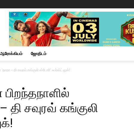
ஆரோக்கியம்
ஜோதிடம்
தாதா – தி சவுரவ் கங்குலி ஸ்டோரி’ ஃபர்ஸ்ட் லுக்!
் பிறந்தநாளில்
தி சவுரவ் கங்குலி
க்!