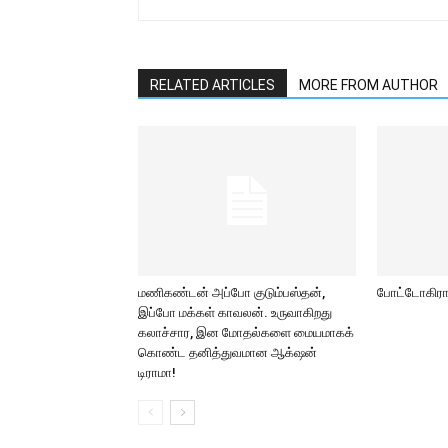
RELATED ARTICLES
MORE FROM AUTHOR
மணிகண்டன் அப்போ குடும்பஸ்தன்,
போட்டோகிராப
இப்போ மக்கள் காவலன். உருவாகிறது
கலாச்சார, இன மோதல்களை மையமாகக்
கொண்ட தனித்துவமான ஆக்‌ஷன்
டிராமா!