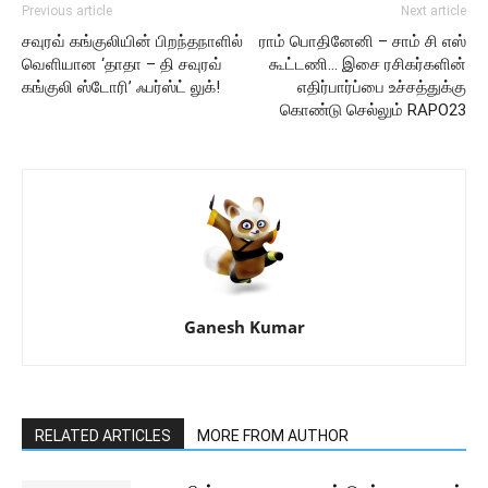
Previous article
Next article
சவுரவ் கங்குலியின் பிறந்தநாளில்
ராம் பொதினேனி – சாம் சி எஸ்
வெளியான ‘தாதா – தி சவுரவ்
கூட்டணி… இசை ரசிகர்களின்
கங்குலி ஸ்டோரி’ ஃபர்ஸ்ட் லுக்!
எதிர்பார்ப்பை உச்சத்துக்கு
கொண்டு செல்லும் RAPO23
Ganesh Kumar
RELATED ARTICLES
MORE FROM AUTHOR