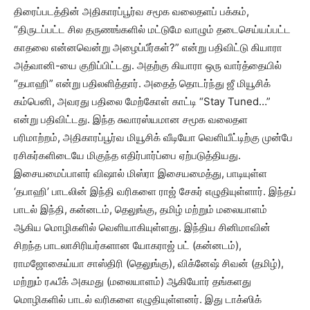
திரைப்படத்தின் அதிகாரப்பூர்வ சமூக வலைதளப் பக்கம்,
“திருடப்பட்ட சில தருணங்களில் மட்டுமே வாழும் தடைசெய்யப்பட்ட
காதலை என்னவென்று அழைப்பீர்கள்?” என்று பதிவிட்டு கியாரா
அத்வானி-யை குறிப்பிட்டது. அதற்கு கியாரா ஒரு வார்த்தையில்
“தபாஹி” என்று பதிலளித்தார். அதைத் தொடர்ந்து ஜீ மியூசிக்
கம்பெனி, அவரது பதிலை மேற்கோள் காட்டி “Stay Tuned…”
என்று பதிவிட்டது. இந்த சுவாரஸ்யமான சமூக வலைதள
பரிமாற்றம், அதிகாரப்பூர்வ மியூசிக் வீடியோ வெளியீட்டிற்கு முன்பே
ரசிகர்களிடையே மிகுந்த எதிர்பார்ப்பை ஏற்படுத்தியது.
இசையமைப்பாளர் விஷால் மிஸ்ரா இசையமைத்து, பாடியுள்ள
‘தபாஹி’ பாடலின் இந்தி வரிகளை ராஜ் சேகர் எழுதியுள்ளார். இந்தப்
பாடல் இந்தி, கன்னடம், தெலுங்கு, தமிழ் மற்றும் மலையாளம்
ஆகிய மொழிகளில் வெளியாகியுள்ளது. இந்திய சினிமாவின்
சிறந்த பாடலாசிரியர்களான யோகராஜ் பட் (கன்னடம்),
ராமஜோகைய்யா சாஸ்திரி (தெலுங்கு), விக்னேஷ் சிவன் (தமிழ்),
மற்றும் ரஃபீக் அகமது (மலையாளம்) ஆகியோர் தங்களது
மொழிகளில் பாடல் வரிகளை எழுதியுள்ளனர். இது டாக்ஸிக்