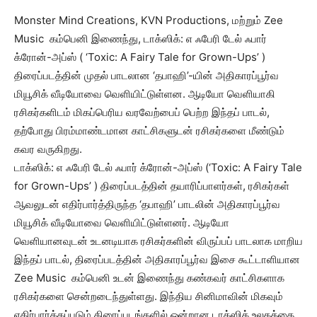
Monster Mind Creations, KVN Productions, மற்றும் Zee
Music கம்பெனி இணைந்து, டாக்ஸிக்: எ ஃபேரி டேல் ஃபார்
க்ரோன்-அப்ஸ் ( ‘Toxic: A Fairy Tale for Grown-Ups’ )
திரைப்படத்தின் முதல் பாடலான ‘தபாஹி’-யின் அதிகாரப்பூர்வ
மியூசிக் வீடியோவை வெளியிட்டுள்ளன. ஆடியோ வெளியாகி
ரசிகர்களிடம் மிகப்பெரிய வரவேற்பைப் பெற்ற இந்தப் பாடல்,
தற்போது பிரம்மாண்டமான காட்சிகளுடன் ரசிகர்களை மீண்டும்
கவர வருகிறது.
டாக்ஸிக்: எ ஃபேரி டேல் ஃபார் க்ரோன்-அப்ஸ் (‘Toxic: A Fairy Tale
for Grown-Ups’ ) திரைப்படத்தின் தயாரிப்பாளர்கள், ரசிகர்கள்
ஆவலுடன் எதிர்பார்த்திருந்த ‘தபாஹி’ பாடலின் அதிகாரப்பூர்வ
மியூசிக் வீடியோவை வெளியிட்டுள்ளனர். ஆடியோ
வெளியானவுடன் உடனடியாக ரசிகர்களின் விருப்பப் பாடலாக மாறிய
இந்தப் பாடல், திரைப்படத்தின் அதிகாரப்பூர்வ இசை கூட்டாளியான
Zee Music கம்பெனி உடன் இணைந்து கண்கவர் காட்சிகளாக
ரசிகர்களை சென்றடைந்துள்ளது. இந்திய சினிமாவின் மிகவும்
எதிர்பார்க்கப்படும் திரைப்படங்களில் ஒன்றான டாக்ஸிக் உலகத்தை