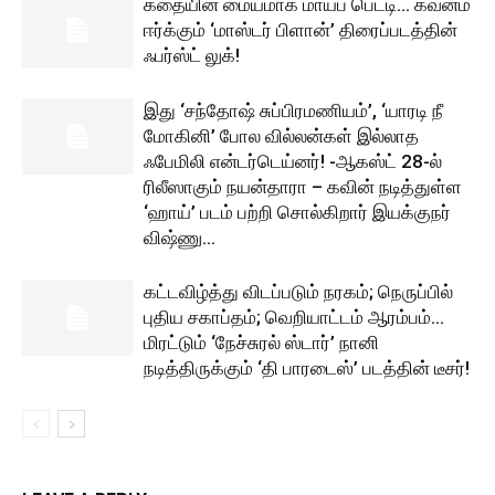
கதையின் மையமாக மாயப் பெட்டி… கவனம்
ஈர்க்கும் ‘மாஸ்டர் பிளான்’ திரைப்படத்தின்
ஃபர்ஸ்ட் லுக்!
இது ‘சந்தோஷ் சுப்பிரமணியம்’, ‘யாரடி நீ
மோகினி’ போல வில்லன்கள் இல்லாத
ஃபேமிலி என்டர்டெய்னர்! -ஆகஸ்ட் 28-ல்
ரிலீஸாகும் நயன்தாரா – கவின் நடித்துள்ள
‘ஹாய்’ படம் பற்றி சொல்கிறார் இயக்குநர்
விஷ்ணு...
கட்டவிழ்த்து விடப்படும் நரகம்; நெருப்பில்
புதிய சகாப்தம்; வெறியாட்டம் ஆரம்பம்…
மிரட்டும் ‘நேச்சுரல் ஸ்டார்’ நானி
நடித்திருக்கும் ‘தி பாரடைஸ்’ படத்தின் டீசர்!