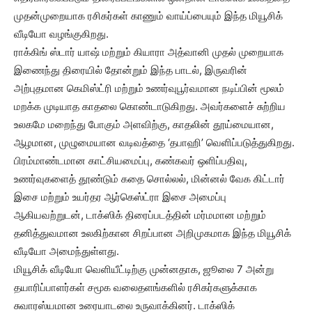
முதன்முறையாக ரசிகர்கள் காணும் வாய்ப்பையும் இந்த மியூசிக்
வீடியோ வழங்குகிறது.
ராக்கிங் ஸ்டார் யாஷ் மற்றும் கியாரா அத்வானி முதல் முறையாக
இணைந்து திரையில் தோன்றும் இந்த பாடல், இருவரின்
அற்புதமான கெமிஸ்ட்ரி மற்றும் உணர்வுபூர்வமான நடிப்பின் மூலம்
மறக்க முடியாத காதலை கொண்டாடுகிறது. அவர்களைச் சுற்றிய
உலகமே மறைந்து போகும் அளவிற்கு, காதலின் தூய்மையான,
ஆழமான, முழுமையான வடிவத்தை ‘தபாஹி’ வெளிப்படுத்துகிறது.
பிரம்மாண்டமான காட்சியமைப்பு, கண்கவர் ஒளிப்பதிவு,
உணர்வுகளைத் தூண்டும் கதை சொல்லல், மின்னல் வேக கிட்டார்
இசை மற்றும் உயர்தர ஆர்கெஸ்ட்ரா இசை அமைப்பு
ஆகியவற்றுடன், டாக்ஸிக் திரைப்படத்தின் மர்மமான மற்றும்
தனித்துவமான உலகிற்கான சிறப்பான அறிமுகமாக இந்த மியூசிக்
வீடியோ அமைந்துள்ளது.
மியூசிக் வீடியோ வெளியீட்டிற்கு முன்னதாக, ஜூலை 7 அன்று
தயாரிப்பாளர்கள் சமூக வலைதளங்களில் ரசிகர்களுக்காக
சுவாரஸ்யமான உரையாடலை உருவாக்கினர். டாக்ஸிக்