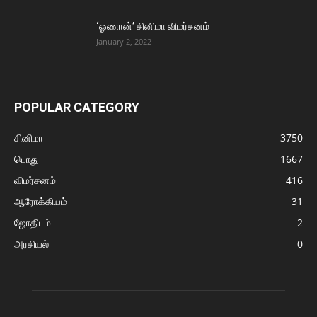
‘ஓணான்’ சினிமா விமர்சனம்
January 2, 2022
POPULAR CATEGORY
சினிமா
3750
பொது
1667
விமர்சனம்
416
ஆரோக்கியம்
31
ஜோதிடம்
2
அரசியல்
0