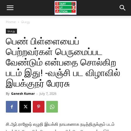
Home
பொது
பொது
பெண் பிள்ளையைப்
பெற்றவர்கள் பெருமைப்பட
வேண்டும் என்பதை சொல்கிற
படம் இது! -வஞ்சி பட விழாவில்
இயக்குநர் பேரரசு
By
Ganesh Kumar
-
July 7, 2026
சி.ஆர்.ராஜேஷ் எழுதி இயக்கி நாயகனாக நடித்திருக்கும் படம்