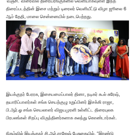
‘வஞ்சி.’ விரைவில் திரையரங்குகளில் வெளியாகவுள்ள இந்த
திரைப்படத்தின் இசை மற்றும் டிரைலர் வெளியீட்டு விழா ஜூலை 6
ஆம் தேதி, மாலை சென்னையில் நடைபெற்றது.
இயக்குநர் பேரரசு, இசையமைப்பாலர் தினா, நடிகர் கூல் சுரேஷ்,
தயாரிப்பாளர்கள் சங்க செயற்குழு உறுப்பினர் இசக்கி ராஜா,
பி.ஆர்.ஓ சங்க செயலாளர் விஜயமுரளி உள்ளிட்ட திரையுலக
பிரபலங்கள் சிறப்பு விருந்தினர்களாக கலந்து கொண்டார்கள்.
நிகழ்வில் இயக்குநர் சி.ஆர்.ராஜேஷ் பேசுகையில், “இரண்டு