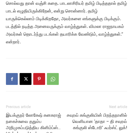
சொல்வது தான் வஞ்சி கதை. பாடலாசிரியர் தமிழ் பிடித்ததால் தமிழ்
பாடல் எழுதியிருக்கிறேன், என்று சொன்னார். தமிழ்
யாருக்கெல்லாம் பிடிக்கிறதோ, அவர்களை எங்களுக்கு பிடிக்கும்.
படத்தில் நடித்த அனைவருக்கும் வாழ்த்துகள். விமலா ராஜநாயகம்
அவர்கள் தொடர்ந்து படங்கள் தயாரிக்க வேண்டும், வாழ்த்துகள்.”
என்றார்.
Previous article
Next article
இயக்குநர் லோகேஷ் கனகராஜ்
சவுரவ் கங்குலியின் பிறந்தநாளில்
நகைச்சுவை ததும்ப
வெளியான ‘தாதா – தி சவுரவ்
அறிமுகப்படுத்திய கிளிம்ப்ஸ்…
கங்குலி ஸ்டோரி’ ஃபர்ஸ்ட் லுக்!