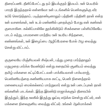
திரைப்பணி. தீனிப்போட்டது நம் இயக்குநர் இமயம். உன் பெயரில்
பாரதி இருந்ததால் என்னவோ உன் படங்களில் பெண்களுக்கு வீர
உயிர் கொடுத்தாய். படித்தாண்டினாலும் பத்தினி பத்தினி தான் என்ற
உன் வசனங்கள், உன் உடல் மண்ணில் புதைக்கும் போது என் கண்கள்
குளமாகின. கல்லிப்பாலிலே தூக்கிலிடும் சிசுக்களை பள்ளியிலேயே
பாடம் கற்று, பாமரணை மாற்றிய உன் உயரிய சிந்தனை,
எண்ணங்கள், உன் இழைப்பை ஆழிப்பேரலை போல் அழ வைத்து
சென்று விட்டாய்.
குருவையே மிஞ்சியவன் சிஷ்யன், பத்து முறை பார்த்தாலும்
மறுமுறை பார்க்க வேண்டும் என்று கதையில் சூனியம் வைத்து
தமிழ் மக்களை கட்டிப்போட்டவன் பாக்கியவான் பாக்யராஜ்,
பெண்ணியத்தை கண்ணியமாக காட்டி, பெண் நினைத்தால்
மலையையும் மைல்கல்லாய் மாற்றுவார் என்று உன் படைப்புகள் தான்
எங்களின் பாடங்கள். இந்த இரண்டு ராஜாக்களும் திரையில்
இருந்தும், இந்த உலகில் இருந்து ஓய்வு எடுக்க சென்று விட்டீர், என்
மக்களை நிலைகுனிய வைத்து விட்டீர். உங்கள் ஆன்மாக்கள்