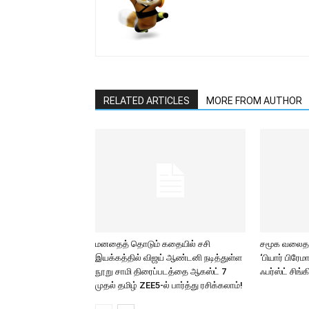
RELATED ARTICLES
MORE FROM AUTHOR
மனதைத் தொடும் கதையில் சசி
சமூக வலைதளங
இயக்கத்தில் விஜய் ஆண்டனி நடித்துள்ள
‘பியார் பிரே
நூறு சாமி திரைப்படத்தை ஆகஸ்ட் 7
ஃபர்ஸ்ட் சிங்க
முதல் தமிழ் ZEE5-ல் பார்த்து ரசிக்கலாம்!