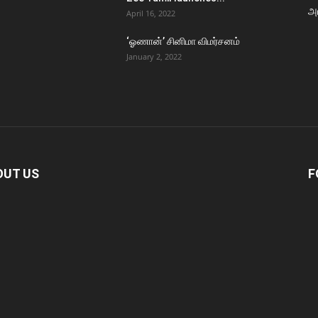
அர
April 16, 2022
‘ஓணான்’ சினிமா விமர்சனம்
January 2, 2022
OUT US
F