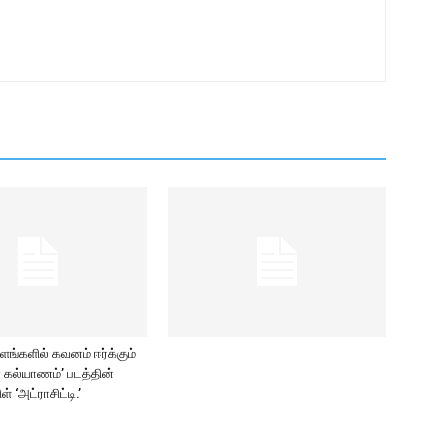
்களில் கவனம் ஈர்க்கும்
மா கல்யாணம்’ படத்தின்
ிள் ‘அட்ராசிட்டி.’