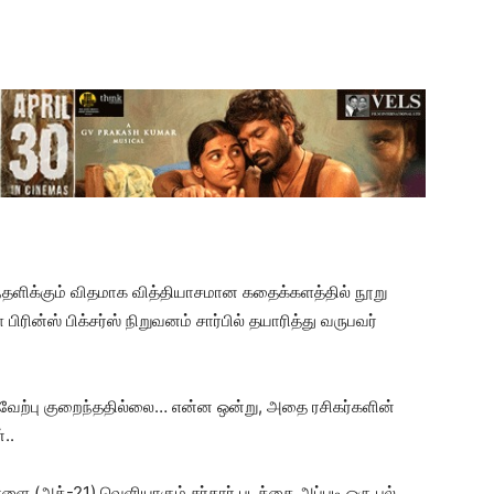
ுந்தளிக்கும் விதமாக வித்தியாசமான கதைக்களத்தில் நூறு
ன்ஸ் பிக்சர்ஸ் நிறுவனம் சார்பில் தயாரித்து வருபவர்
வரவேற்பு குறைந்ததில்லை… என்ன ஒன்று, அதை ரசிகர்களின்
..
ாளை (அக்-21) வெளியாகும் சர்தார் படத்தை அப்படி ஒரு புல்