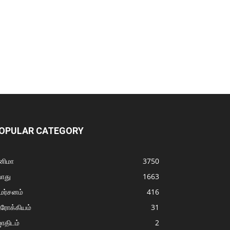
OPULAR CATEGORY
னிமா
3750
ொது
1663
மர்சனம்
416
ரோக்கியம்
31
ோதிடம்
2