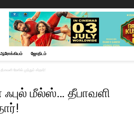
ஆரோக்கியம்
ஜோதிடம்
… தீபாவளி ரேஸில் முந்தும் சர்தார்!
் ஃபுல் மீல்ஸ்… தீபாவளி
தார்!