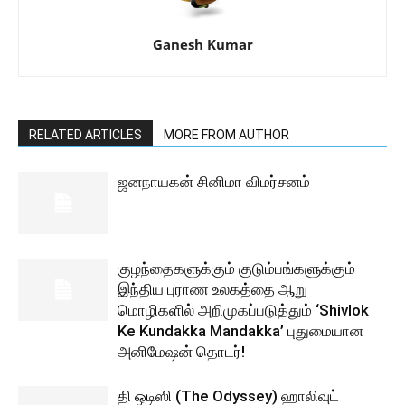
Ganesh Kumar
RELATED ARTICLES
MORE FROM AUTHOR
ஜனநாயகன் சினிமா விமர்சனம்
குழந்தைகளுக்கும் குடும்பங்களுக்கும்
இந்திய புராண உலகத்தை ஆறு
மொழிகளில் அறிமுகப்படுத்தும் ‘Shivlok
Ke Kundakka Mandakka’ புதுமையான
அனிமேஷன் தொடர்!
தி ஒடிஸி (The Odyssey) ஹாலிவுட்