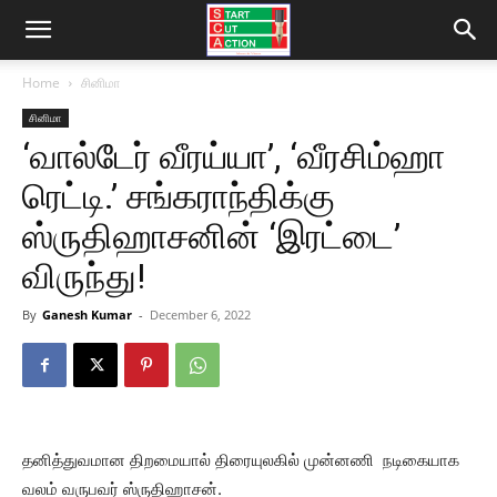
Home
சினிமா
சினிமா
‘வால்டேர் வீரய்யா’, ‘வீரசிம்ஹா
ரெட்டி.’ சங்கராந்திக்கு
ஸ்ருதிஹாசனின் ‘இரட்டை’
விருந்து!
By
Ganesh Kumar
-
December 6, 2022
தனித்துவமான திறமையால் திரையுலகில் முன்னணி நடிகையாக
வலம் வருபவர் ஸ்ருதிஹாசன்.