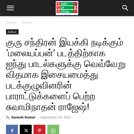
Home
சினிமா
சினிமா
குரு சந்திரன் இயக்கி நடிக்கும்
‘மலையப்பன்’ படத்திற்காக
ஐந்து பாடல்களுக்கு வெவ்வேறு
விதமாக இசையமைத்து
படக்குழுவினரின்
பாராட்டுக்களைப் பெற்ற
சுவாமிநாதன் ராஜேஷ்!
By
Ganesh Kumar
-
September 25, 2025