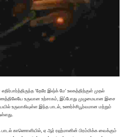
திர்பார்த்திருந்த ‘தேரே இஷ்க் மே’ உலகத்திற்குள் முதல்
ுணத்திலேயே உருவான உற்சாகம், இப்போது முழுமையான இசை
் உருவாகியுள்ள இந்த பாடல், உணர்ச்சிபூர்வமான மற்றும்
ள்ளது.
த பாடல் காணொளியில், ஏ ஆர் ரஹ்மானின் பிரம்மிக்க வைக்கும்