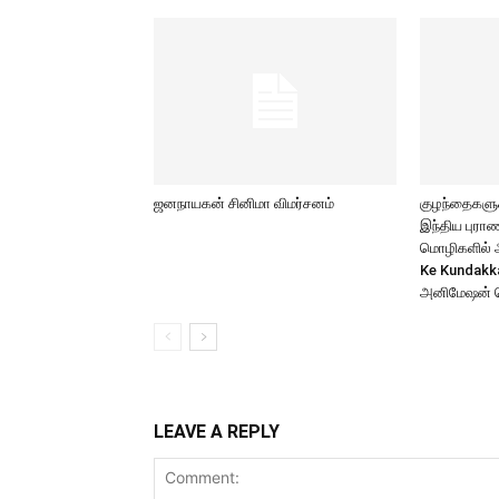
ஜனநாயகன் சினிமா விமர்சனம்
குழந்தைகளுக்
இந்திய புர
மொழிகளில் அற
Ke Kundakk
அனிமேஷன் 
LEAVE A REPLY