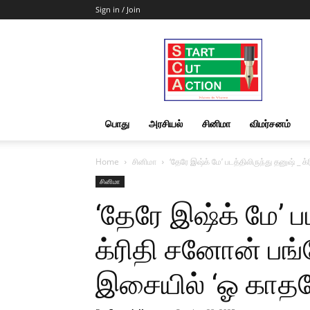
Sign in / Join
Start
Cut
Action
|
News
&
பொது
அரசியல்
சினிமா
விமர்சனம்
Views
Home
சினிமா
‘தேரே இஷ்க் மே’ படத்திலிருந்து தனுஷ் _ க
சினிமா
‘தேரே இஷ்க் மே’ ப
க்ரிதி சனோன் பங்க
இசையில் ‘ஓ காதல