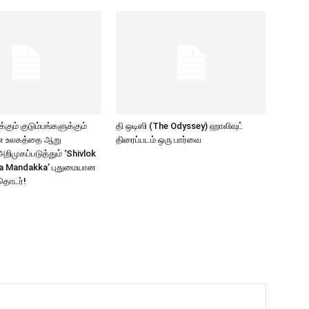
கும் குடும்பங்களுக்கும்
தி ஒடிஸி (The Odyssey) ஹாலிவுட்
ாண உலகத்தை ஆறு
திரைப்படம் ஒரு பார்வை
ிமுகப்படுத்தும் ‘Shivlok
a Mandakka’ புதுமையான
தொடர்!