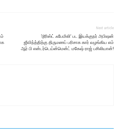
Next article
ம்
‘டூரிஸ்ட் ஃபேமிலி’ பட இயக்குநர் அபிஷன்
மாக
ஜீவிந்த்திற்கு திருமணப் பரிசாக கார் வழங்கிய எம்
ஆர் பி என்டர்டெய்ன்மென்ட் மகேஷ் ராஜ் பசிலியான்!