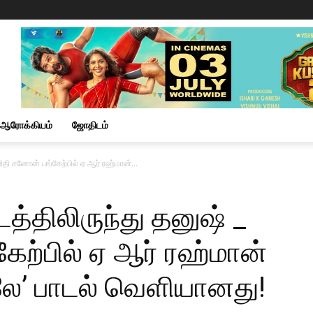
ஆரோக்கியம்
ஜோதிடம்
்ரிதி சனோன் பங்கேற்பில் ஏ ஆர் ரஹ்மான்...
டத்திலிருந்து தனுஷ் _
ேற்பில் ஏ ஆர் ரஹ்மான்
ே’ பாடல் வெளியானது!