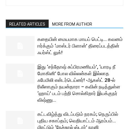
RELATED ARTICLES
MORE FROM AUTHOR
கதையின் மையமாக மாயப் பெட்டி… கவனம்
ஈர்க்கும் ‘மாஸ்டர் பிளான்’ திரைப்படத்தின்
ஃபர்ஸ்ட் லுக்!
இது ‘சந்தோஷ் சுப்பிரமணியம்’, ‘யாரடி நீ
மோகினி’ போல வில்லன்கள் இல்லாத
ஃபேமிலி என்டர்டெய்னர்! -ஆகஸ்ட் 28-ல்
ரிலீஸாகும் நயன்தாரா – கவின் நடித்துள்ள
‘ஹாய்’ படம் பற்றி சொல்கிறார் இயக்குநர்
விஷ்ணு...
கட்டவிழ்த்து விடப்படும் நரகம்; நெருப்பில்
புதிய சகாப்தம்; வெறியாட்டம் ஆரம்பம்…
மிரட்டும் ‘நேச்சுரல் ஸ்டார்’ நானி