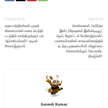
Previous article
Next article
கதாபாத்திரங்கள் முதல்
சென்னைஸ் அமிர்தா
கிளைமாக்ஸ் வரை பெத்தி
இன்டர்நேஷனல் இன்ஸ்டிடியூட்
படத்தில் காத்திருக்கும் பல
ஆஃப் ஹோட்டல் மேனேஜ்மென்ட்
ஆச்சரியங்கள்! -நடிகர்
மாணவர்களின் கைவண்ணத்தில்
சிவராஜ்குமார்
நடந்த முதலமைச்சர் விஜய்யை
கௌரவிக்கும் பிரமாண்ட
நிகழ்ச்சி!
Ganesh Kumar