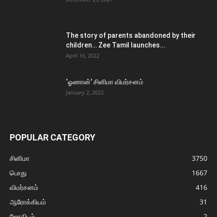
The story of parents abandoned by their
children… Zee Tamil launches...
April 16, 2022
‘ஓணான்’ சினிமா விமர்சனம்
January 2, 2022
POPULAR CATEGORY
சினிமா
3750
பொது
1667
விமர்சனம்
416
ஆரோக்கியம்
31
ஜோதிடம்
2