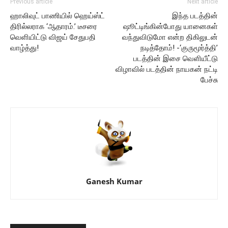
Previous article
Next article
ஹாலிவுட் பாணியில் ஹெய்ஸ்ட்
இந்த படத்தின்
திரில்லராக ‘ஆதாரம்.’ டீசரை
ஷூட்டிங்கின்போது யானைகள்
வெளியிட்டு விஜய் சேதுபதி
வந்துவிடுமோ என்ற திகிலுடன்
வாழ்த்து!
நடித்தோம்! -‘குருமூர்த்தி’
படத்தின் இசை வெளியீட்டு
விழாவில் படத்தின் நாயகன் நட்டி
பேச்சு
Ganesh Kumar