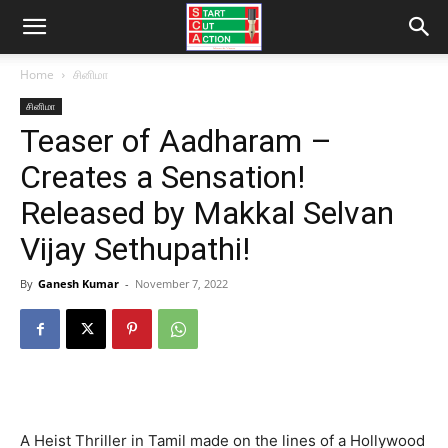
Home
சினிமா
சினிமா
Teaser of Aadharam –
Creates a Sensation!
Released by Makkal Selvan
Vijay Sethupathi!
By
Ganesh Kumar
-
November 7, 2022
A Heist Thriller in Tamil made on the lines of a Hollywood