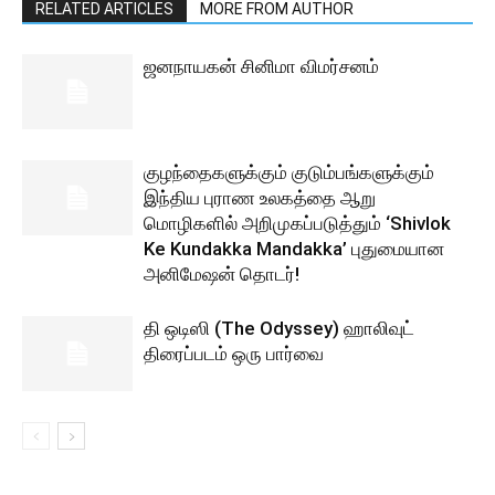
RELATED ARTICLES
MORE FROM AUTHOR
ஜனநாயகன் சினிமா விமர்சனம்
குழந்தைகளுக்கும் குடும்பங்களுக்கும்
இந்திய புராண உலகத்தை ஆறு
மொழிகளில் அறிமுகப்படுத்தும் ‘Shivlok
Ke Kundakka Mandakka’ புதுமையான
அனிமேஷன் தொடர்!
தி ஒடிஸி (The Odyssey) ஹாலிவுட்
திரைப்படம் ஒரு பார்வை