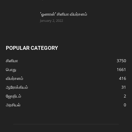
‘ஓணான்’ சினிமா விமர்சனம்
January 2, 2022
POPULAR CATEGORY
சினிமா
3750
பொது
1661
விமர்சனம்
416
ஆரோக்கியம்
31
ஜோதிடம்
2
அரசியல்
0