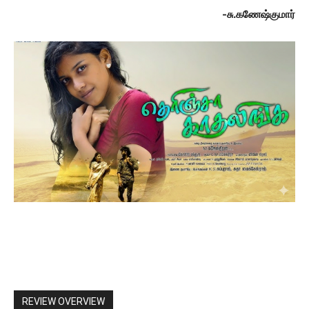
-சு.கணேஷ்குமார்
REVIEW OVERVIEW