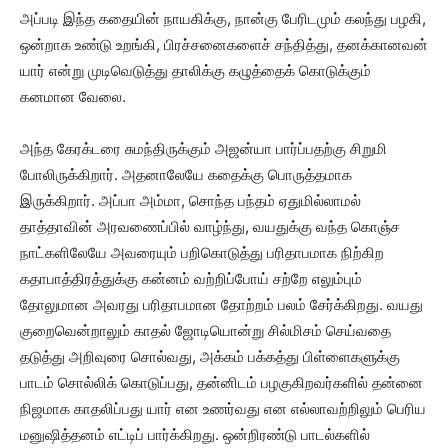
அப்படி இந்த கதையின் நாயகிக்கு, நான்கு பேரிடமும் கலந்து பழகி,
ஒன்றாக உண்டு உறங்கி, பிரச்சனைகளைச் சந்தித்து, தனக்கானவன்
யார் என்று முடிவெடுத்து தாலிக்கு கழுத்தைக் கொடுக்கும்
கனமான வேலை.
அந்த கேரக்டரை சுமந்திருக்கும் அஜன்யா பார்ப்பதற்கு சிறுமி
போலிருக்கிறார். அதனாலேயே கதைக்கு பொருத்தமாக
இருக்கிறார். அப்பா அம்மா, சொந்த பந்தம் ஏதுமில்லாமல்
தாத்தாவின் அரவணைப்பில் வாழ்ந்து, வயதுக்கு வந்த கொஞ்ச
நாட்களிலேயே அவரையும் பறிகொடுத்து பரிதாபமாக நிற்கிற
கதாபாத்திரத்துக்கு கன்னம் வற்றிப்போய் சற்றே எலும்பும்
தோலுமான அவரது பரிதாபமான தோற்றம் பலம் சேர்க்கிறது. வயது
குறைவென்றாலும் காதல் ஜோடியொன்று சில்மிசம் செய்வதை
தடுத்து அறிவுரை சொல்வது, அக்கம் பக்கத்து பிள்ளைகளுக்கு
பாடம் சொல்லிக் கொடுப்பது, தன்னிடம் பழகுகிறவர்களில் தன்னை
நிஜமாக காதலிப்பது யார் என உணர்வது என எல்லாவற்றிலும் பெரிய
மனுஷித்தனம் எட்டிப் பார்க்கிறது. ஒன்றிரண்டு பாடல்களில்