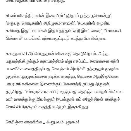
செய்திருக்கிறார் கோல்டு சந்துரு.
சி எம் மகேந்திராவின் இசையில் ‘புதிதாய் பூத்த பூவொன்று’,
‘அறுபது நொடிகளில் அறிமுகமானவள்’, ‘கடவுளின் அழகிய
கவிதை இது’ பாடல்கள் இதம் தந்தும் ‘ஏ டூ இசட் வரை’, ‘பிஸ்ஸாலி
பிஸ்ஸாலி’ பாடல்கள் உற்சாகமூட்டியும் கடந்து போகின்றன.
கதைநாயகி அப்போதுதான் டீனேஜை தொடுகிறாள். அந்த
பருவத்திலிருக்கும் கதாபாத்திரம் மீது ஏகப்பட்ட சுமைகளை ஏற்றி
பயணிக்க வைத்திருப்பது கொஞ்சம் அயர்ச்சி தந்தாலும் முழுக்க
முழுக்க புதுமுகங்களை நடிக்க வைத்து, கொலை அதுஇதுவென
பரபர சங்கதிகளை இணைத்துப் பிணைத்திருப்பது ஆறுதல்
தருகிறது. ‘உங்களுக்காக உயிர் உருகுவது தெரிஞ்சா காதலிங்க’ என
ஊர் உலகத்துக்கு இயக்குநர் இயக்குநர் எம் கஜேந்திரன் எடுத்துச்
சொல்லியிருக்கும் கருத்தில் ஆழம் இருக்கிறது.
தெரிஞ்சா காதலிங்க _ அனுபவம் புதுமை!