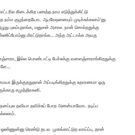
்டரில கிடைக்கிற பணத்த நாம எடுத்துக்கிட்டு
ாத நம்ம குழந்தையோட ஆபரேஷனையும் முடிச்சுக்கலாம்’னு
ுது புலம்புறாங்க, மனுசன் அசரல. நான் சொல்றதுக்கு
ிப்போம்னு மிரட்டுறாங்க… அந்த அட்டாக்க அவரு
ெஞ்சாரா, இல்ல பொண்டாட்டி பேச்சுக்கு வளைஞ்சாராங்கிறதுக்கு
பிளே…
ையா இருக்குறதுதான் அப்படிங்கிறதுக்கு உதாரணமா ஒரு
ருக்காரு சமுத்திரகனி.
 நெனப்புல தவியா தவிச்சுப் போற அனன்யாவோட நடிப்ப
ல்லலாம்.
ஒண்ணுன்னு ரெண்டு தடவ முகங்காட்டுற வாய்ப்பு. தான்