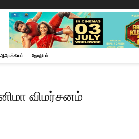
ஆரோக்கியம்
ஜோதிடம்
ினிமா விமர்சனம்