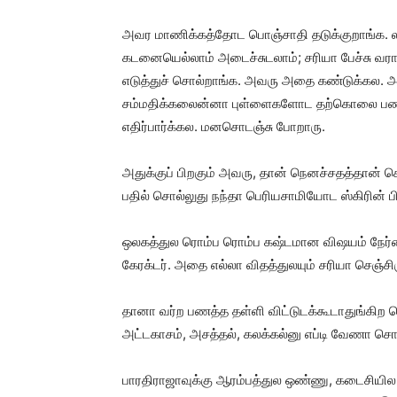
அவர மாணிக்கத்தோட பொஞ்சாதி தடுக்குறாங்க. லாட
கடனையெல்லாம் அடைச்சுடலாம்; சரியா பேச்சு வர
எடுத்துச் சொல்றாங்க. அவரு அதை கண்டுக்கல. அழ
சம்மதிக்கலைன்னா புள்ளைகளோட தற்கொலை பண்ண
எதிர்பார்க்கல. மனசொடஞ்சு போறாரு.
அதுக்குப் பிறகும் அவரு, தான் நெனச்சதத்தான் ச
பதில் சொல்லுது நந்தா பெரியசாமியோட ஸ்கிரின் 
ஒலகத்துல ரொம்ப ரொம்ப கஷ்டமான விஷயம் நேர்ம
கேரக்டர். அதை எல்லா விதத்துலயும் சரியா செஞ்சி
தானா வர்ற பணத்த தள்ளி விட்டுடக்கூடாதுங்கிற
அட்டகாசம், அசத்தல், கலக்கல்னு எப்டி வேணா சொ
பாரதிராஜாவுக்கு ஆரம்பத்துல ஒண்ணு, கடைசியில 