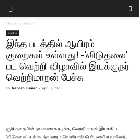
Home
சினிமா
சினிமா
இந்த படத்தில் ஆயிரம்
குறைகள் உள்ளது! -‘விடுதலை’
பட வெற்றி விழாவில் இயக்குநர்
வெற்றிமாறன் பேச்சு
By
Ganesh Kumar
-
April 7, 2023
சூரி கதையின் நாயகனாக நடிக்க, வெற்றிமாறன் இயக்கிய
‘விடுதலை’ படம் கடந்த வாரம் வெளியாகி பெரியளவில் வரவேற்பு