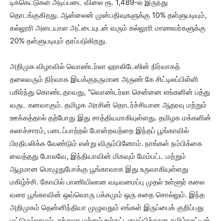
டிக்கெட்டுகள் அடிப்படை விலை ரூ. 1,489-ல் இருந்து
தொடங்குகிறது. ஆன்லைன் முன்பதிவுகளுக்கு 10% தள்ளுபடியும்,
கல்லூரி அடையாள அட்டையுடன் வரும் கல்லூரி மாணவர்களுக்கு
20% தள்ளுபடியும் தரப்படுகிறது.
அறிமுக விழாவில் வொண்டர்லா ஹாலிடேஸின் நிர்வாகத்
தலைவரும் நிர்வாக இயக்குநருமான அருண் கே சிட்டிலப்பிள்ளி
பகிர்ந்து கொண்டதாவது, “வொண்டர்லா சென்னை எங்களின் பத்து
வருட கனவாகும். தமிழக அரசின் தொடர்ச்சியான ஆதரவு மற்றும்
ஊக்கத்தால் தற்போது இது சாத்தியமாகியுள்ளது. தமிழக மக்களின்
கலாச்சாரம், படைப்பாற்றல் போன்றவற்றை இந்தப் பூங்காவில்
பிரதிபலிக்க வேண்டும் என்று விரும்பினோம். நாங்கள் நம்பிக்கை
வைத்தது போலவே, இந்தியாவின் மிகவும் மேம்பட்ட மற்றும்
ஆழமான பொழுதுபோக்கு பூங்காவாக இது உருவாகியுள்ளது
மகிழ்ச்சி. கோயில் பாணியிலான வடிவமைப்பு முதல் உள்ளூர் கலை
வரை பூங்காவின் ஒவ்வொரு பக்கமும் ஒரு கதை சொல்லும். இந்த
அறிமுகம் தென்னிந்தியா முழுவதும் எங்கள் இருப்பைக் குறிப்பது
மட்டுமல்லாமல், சுற்றுலா மற்றும் உள்கட்டமைப்பிற்கான தமிழ்நாட்டின்