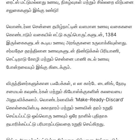
ரைட்ஸ் மட்டுமல்லாது உணவு, நிகழ்வுகள் மற்றும் சில்லறை விற்பனை
சலுகைகளும் இங்கு உண்டு!
வொண்டர்லா சென்னை தமிழ்நாட்டின் வளமான உணவு வகைகளை
கொண்டாடும் வகையில் எட்டு கருப்பொருட்களுடன், 1384
இருக்கைகளுடன் கூடிய உணவு அரங்குகளை உருவாக்கியுள்ளது.
சர்வதேச தரத்திலான உணவுகளுடன் திண்டுக்கல் பிரியாணி,
செட்டிநாடு கோழி மற்றும் சென்னை பாணி கடல் உணவு
போன்றவையும் இங்கு கிடைக்கும்.
விருந்தினர்களுக்கான பஃபேக்கள், எ லா கார்டே டைனிங், நேரடி
சமையல் கவுண்டர்கள் மற்றும் கியோஸ்க்குகளின் கலவையை
அனுபவிக்கலாம். வொண்டர்லாவின் ’Make-Ready-Discard’
கொள்கையின்படி சுகாதாரம் மற்றும் உணவின் தரம் உறுதி
செய்யப்பட்டு ஒவ்வொரு உணவும் ஒரே நாளில் புதிதாக
தயாரிக்கப்பட்டு பரிமாறப்படுவதை உறுதி செய்கிறது.