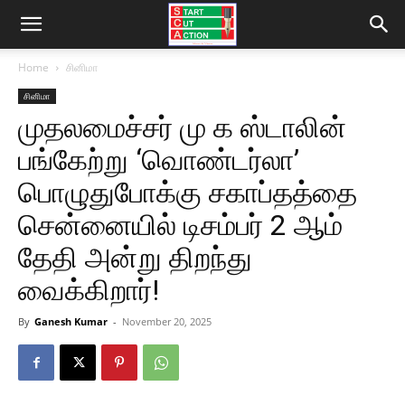
Home
சினிமா
சினிமா
முதலமைச்சர் மு க ஸ்டாலின்
பங்கேற்று ‘வொண்டர்லா’
பொழுதுபோக்கு சகாப்தத்தை
சென்னையில் டிசம்பர் 2 ஆம்
தேதி அன்று திறந்து
வைக்கிறார்!
By
Ganesh Kumar
-
November 20, 2025