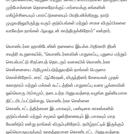
முற்போக்கான தொலைநோக்குப் பார்வைக்கு எங்களின்
மகிழ்ச்சியையும் பாராட்டுகளையும் பிரதிபலிக்கிறது. நாடு
முழுவதிலுமிருந்து வரும் குடும்பங்கள் மற்றும் சாகச விரும்பிகளை
வரவேற்க நாங்கள் ஆவலுடன் காத்திருக்கிறோம்” என்றார்.
வொண்டர்லா ஹாலிடேஸின் தலைமை இயக்க அதிகாரி தீரன்
சவுத்ரி கூறுகையில், “வொண்டர்லாவின் பாதுகாப்பு, புதுமை மற்றும்
செயல்பாட்டு சிறப்பைத் தொடரும் வகையில் வொண்டர்லா
சென்னையை அறிமுகப்படுத்துவதில் நாங்கள் பெருமை
கொள்கிறோம். ரைட் ஆப்ரேஷன், விருந்தினர் சேவைகள் முதல்
சுகாதாரம் மற்றும் மக்கள் கூட்டத்தின் பாதுகாப்பு வரை பூங்காவின்
ஒவ்வொரு அம்சமும், தடையற்ற அனுபவத்தை வழங்க துல்லியமாக
திட்டமிடப்பட்டுள்ளது. வொண்டர்லா சென்னை
கொண்டாட்டத்திற்கான இடமாகவும், பண்டிகை காலங்களில்
குடும்பங்கள் மற்றும் சமூகம் ஒன்றிணையும் இடமாகவும் மாற
வேண்டும் என்று நாங்கள் விரும்புகிறோம். தமிழ்நாட்டில் இருக்கும்
ஒவ்வொருவருக்கும் உலகத்தரமான கொண்டாட்ட அனுபவத்தை