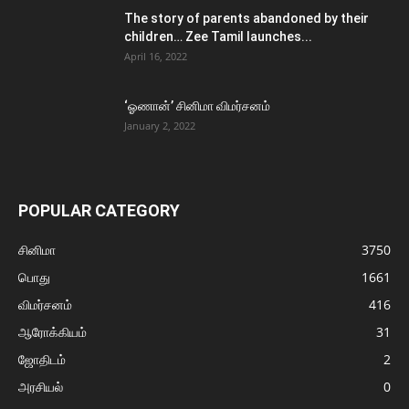
The story of parents abandoned by their
children… Zee Tamil launches...
April 16, 2022
‘ஓணான்’ சினிமா விமர்சனம்
January 2, 2022
POPULAR CATEGORY
சினிமா
3750
பொது
1661
விமர்சனம்
416
ஆரோக்கியம்
31
ஜோதிடம்
2
அரசியல்
0