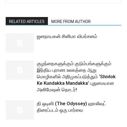
RELATED ARTICLES
MORE FROM AUTHOR
ஜனநாயகன் சினிமா விமர்சனம்
குழந்தைகளுக்கும் குடும்பங்களுக்கும்
இந்திய புராண உலகத்தை ஆறு
மொழிகளில் அறிமுகப்படுத்தும் ‘Shivlok
Ke Kundakka Mandakka’ புதுமையான
அனிமேஷன் தொடர்!
தி ஒடிஸி (The Odyssey) ஹாலிவுட்
திரைப்படம் ஒரு பார்வை