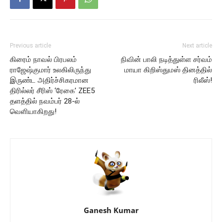
Previous article
Next article
கிரைம் நாவல் பிரபலம்
நிவின் பாலி நடித்துள்ள சர்வம்
ராஜேஷ்குமார் உலகிலிருந்து
மாயா கிறிஸ்துமஸ் தினத்தில்
இருண்ட அதிர்ச்சிகரமான
ரிலீஸ்!
திரில்லர் சீரிஸ் ‘ரேகை’ ZEE5
தளத்தில் நவம்பர் 28-ல்
வெளியாகிறது!
Ganesh Kumar