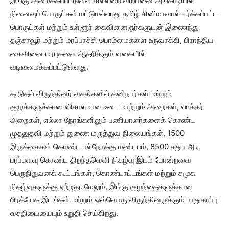
இங்கு அமைக்கப்பட்டுள்ள சில்லறை விற்பனை அங்காடியில்
நினைவுப் பொருட்கள் மட்டுமல்லாது தமிழ் சினிமாவால் ஈர்க்கப்பட்ட
பொருட்கள் மற்றும் உள்ளூர் கைவினைஞர்களுடன் இணைந்து
தஞ்சாவூர் மற்றும் மரப்பாச்சி பொம்மைகளை உருவாக்கி, பிராந்திய
கைவினை மரபுகளை ஆதரிக்கும் வகையில்
வடிவமைக்கப்பட்டுள்ளது.
கூடுதல் விருந்தினர் வசதிகளில் தனிநபர்கள் மற்றும்
குழுக்களுக்கான விசாலமான உடை மாற்றும் அறைகள், லாக்கர்
அறைகள், எல்லா நேரங்களிலும் பணியாளர்களைக் கொண்ட
முதலுதவி மற்றும் துணை மருத்துவ நிலையங்கள், 1500
இருக்கைகள் கொண்ட பல்நோக்கு மண்டபம், 8500 சதுர அடி
பரப்பளவு கொண்ட திறந்தவெளி நிகழ்வு இடம் போன்றவை
பெருநிறுவனக் கூட்டங்கள், கொண்டாட்டங்கள் மற்றும் சமூக
நிகழ்வுகளுக்கு ஏற்றது. மேலும், இங்கு குழந்தைகளுக்கான
பிரத்யேக இடங்கள் மற்றும் ஒவ்வொரு விருந்தினருக்கும் பாதுகாப்பு
வசதியையையும் உறுதி செய்கிறது.