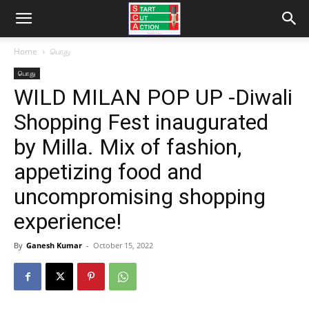
Home
பொது
பொது
WILD MILAN POP UP -Diwali
Shopping Fest inaugurated
by Milla. Mix of fashion,
appetizing food and
uncompromising shopping
experience!
By
Ganesh Kumar
-
October 15, 2022