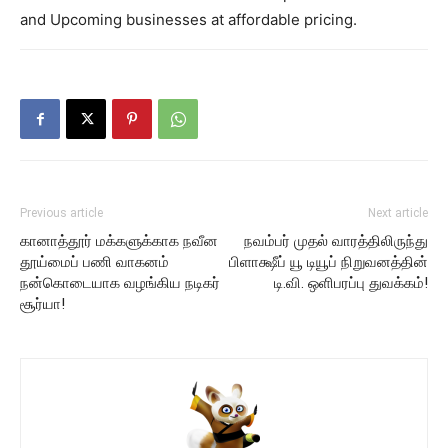
and Upcoming businesses at affordable pricing.
Previous article
Next article
கானாத்தூர் மக்களுக்காக நவீன
நவம்பர் முதல் வாரத்திலிருந்து
தூய்மைப் பணி வாகனம்
பிளாக்ஷீப் யூ டியூப் நிறுவனத்தின்
நன்கொடையாக வழங்கிய நடிகர்
டி.வி. ஒளிபரப்பு துவக்கம்!
சூர்யா!