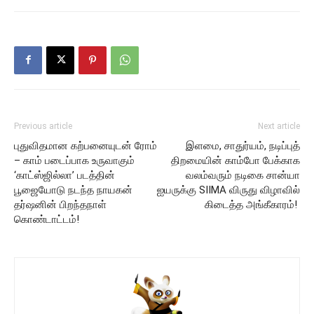
Previous article
Next article
புதுவிதமான கற்பனையுடன் ரோம்
இளமை, சாதுர்யம், நடிப்புத்
– காம் படைப்பாக உருவாகும்
திறமையின் காம்போ பேக்காக
‘காட்ஸ்ஜில்லா’ படத்தின்
வலம்வரும் நடிகை சான்யா
பூஜையோடு நடந்த நாயகன்
ஐயருக்கு SIIMA விருது விழாவில்
தர்ஷனின் பிறந்தநாள்
கிடைத்த அங்கீகாரம்!
கொண்டாட்டம்!