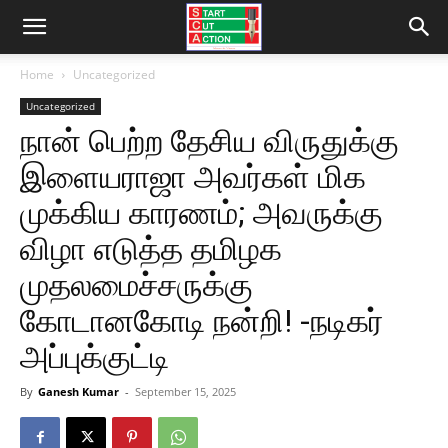
Home
Uncategorized
Uncategorized
நான் பெற்ற தேசிய விருதுக்கு
இளையராஜா அவர்கள் மிக
முக்கிய காரணம்; அவருக்கு
விழா எடுத்த தமிழக
முதலமைச்சருக்கு
கோடானகோடி நன்றி! -நடிகர்
அப்புக்குட்டி
By
Ganesh Kumar
-
September 15, 2025