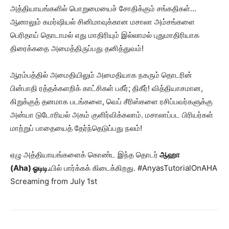
அத்தியாயங்களில் பொறுமையைச் சோதிக்கும் சங்கதிகள்…
ஆனாலும் கமர்ஷியல் சினிமாவுக்கான மசாலா அம்சங்களை
பெரிதாய் தொடாமல் எது மாதிரியும் இல்லாமல் புதுமாதிரியாக
திரைக்கதை அமைத்திருப்பது தனித்துவம்!
ஆரம்பத்தில் அமைதியிலும் அமைதியாக நகரும் தொடரின்
பின்பாதி ரத்தக்களறிக் காட்சிகள் பகீர்; திகீர்! வித்தியாசமான,
கிறுக்குத் தனமாக படங்களை, வெப் சீரிஸ்களை ரசிப்பவர்களுக்கு
அன்யா டுடோரியல் அகம் குளிர்விக்கலாம். மசாலாப்பட பிரியர்கள்
மாற்றுப் பாதையைத் தேர்ந்தெடுப்பது நலம்!
ஏழு அத்தியாயங்களைக் கொண்ட இந்த தொடர்
ஆஹா
(Aha) ஓடிடி.
யில் பார்க்கக் கிடைக்கிறது.
#AnyasTutorialOnAHA
Screaming from July 1st