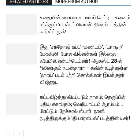
RELATED ARTICLES
MORE FROM AUTHOR
கதையின் மையமாக மாயப் பெட்டி… கவனம்
ஈர்க்கும் ‘மாஸ்டர் பிளான்’ திரைப்படத்தின்
ஃபர்ஸ்ட் லுக்!
இது ‘சந்தோஷ் சுப்பிரமணியம்’, ‘யாரடி நீ
மோகினி’ போல வில்லன்கள் இல்லாத
ஃபேமிலி என்டர்டெய்னர்! -ஆகஸ்ட் 28-ல்
ரிலீஸாகும் நயன்தாரா – கவின் நடித்துள்ள
‘ஹாய்’ படம் பற்றி சொல்கிறார் இயக்குநர்
விஷ்ணு...
கட்டவிழ்த்து விடப்படும் நரகம்; நெருப்பில்
புதிய சகாப்தம்; வெறியாட்டம் ஆரம்பம்…
மிரட்டும் ‘நேச்சுரல் ஸ்டார்’ நானி
நடித்திருக்கும் ‘தி பாரடைஸ்’ படத்தின் டீசர்!