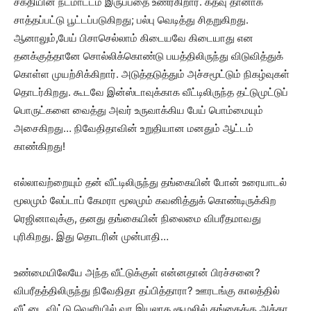
சக்தியின் நடமாட்டம் இருப்பதை உணர்கிறார். கதவு தானாக
சாத்தப்பட்டு பூட்டப்படுகிறது; பல்பு வெடித்து சிதறுகிறது.
ஆனாலும்,பேய் பிசாசெல்லாம் கிடையவே கிடையாது என
தனக்குத்தானே சொல்லிக்கொண்டு பயத்திலிருந்து விடுவித்துக்
கொள்ள முயற்சிக்கிறார். அடுத்தடுத்தும் அச்சமூட்டும் நிகழ்வுகள்
தொடர்கிறது. கூடவே இன்ஸ்டாவுக்காக வீட்டிலிருந்த தட்டுமுட்டுப்
பொருட்களை வைத்து அவர் உருவாக்கிய பேய் பொம்மையும்
அசைகிறது… நிவேதிதாவின் உறுதியான மனதும் ஆட்டம்
காண்கிறது!
எல்லாவற்றையும் தன் வீட்டிலிருந்து தங்கையின் போன் உரையாடல்
மூலமும் லேப்டாப் கேமரா மூலமும் கவனித்துக் கொண்டிருக்கிற
ரெஜினாவுக்கு, தனது தங்கையின் நிலைமை விபரீதமாவது
புரிகிறது. இது தொடரின் முன்பாதி…
உண்மையிலேயே அந்த வீட்டுக்குள் என்னதான் பிரச்சனை?
விபரீதத்திலிருந்து நிவேதிதா தப்பித்தாரா? ஊரடங்கு காலத்தில்
வீட்டை விட்டு வெளியில் வர இயலாத சூழலில் தங்கைக்கு அக்கா