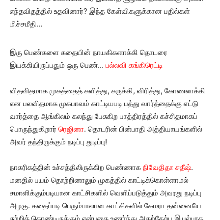
எந்தவிதத்தில் உதவினார்? இந்த கேள்விகளுக்கான பதில்கள்
மிச்சமீதி…
இரு பெண்களை கதையின் நாயகிகளாக்கி தொடரை
இயக்கியிருப்பதும் ஒரு பெண்…
பல்லவி கங்கிரெட்டி
விதவிதமாக முகத்தைத் சுளித்து, சுருக்கி, விரித்து, கோணலாக்கி
என பலவிதமாக முகபாவம் காட்டியபடி பத்து வார்த்தைக்கு எட்டு
வார்த்தை ஆங்கிலம் கலந்து பேசுகிற பாத்திரத்தில் கச்சிதமாகப்
பொருந்துகிறார்
ரெஜினா
. தொடரின் பின்பாதி அத்தியாயங்களில்
அவர் தந்திருக்கும் நடிப்பு துடிப்பு!
நாகரிகத்தின் உச்சத்திலிருக்கிற பெண்ணாக
நிவேதிதா சதீஷ்
.
மனதில் பயம் தொற்றினாலும் முகத்தில் காட்டிக்கொள்ளாமல்
சமாளிக்கும்படியான காட்சிகளில் வெளிப்படுத்தும் அவரது நடிப்பு
அழகு. கதைப்படி பெரும்பாலான காட்சிகளில் கேமரா தன்னையே
சுற்றிக் கொண்டிருக்கும் என்பதை உணர்ந்து அதற்கேற்ப இயல்பாக