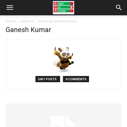
Home
Authors
Posts by Ganesh Kumar
Ganesh Kumar
5451 POSTS
0 COMMENTS