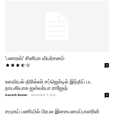
‘பனாரஸ்’ சினிமா விமர்சனம்
0
உளவியல் திரில்லர் சப்ஜெக்டில் இந்திப் பட
நாயகியாக ஐஸ்வர்யா ராஜேஷ்
Ganesh Kumar
-
November 3, 2022
0
சமூகப் பணியில் பிரபல இசையமைப்பாளரின்