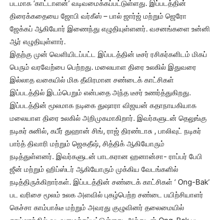
படமாக ‘காட்டாளன்’ வடிவமைக்கப்பட்டுள்ளது. இப்படத்தின்
திரைக்கதையை ஜோபி வர்கீஸ் – பால் ஜார்ஜ் மற்றும் ஜெரோ
ஜேக்கப் ஆகியோர் இணைந்து எழுதியுள்ளனர். வசனங்களை உன்னி
ஆர் எழுதியுள்ளார்.
இதற்கு முன் வெளியிடப்பட்ட இப்படத்தின் டீசர் ரசிகர்களிடம் மிகப்
பெரும் வரவேற்பை பெற்றது. மலையாள திரை உலகில் இதுவரை
இல்லாத வகையில் மிக தீவிரமான சண்டைக் காட்சிகள்
இப்படத்தில் இடம்பெறும் என்பதை அந்த டீசர் உணர்த்துகிறது.
இப்படத்தின் மூலமாக நடிகை துஷாரா விஜயன் கதாநாயகியாக
மலையாள திரை உலகில் அறிமுகமாகிறார். இவர்களுடன் தெலுங்கு
நடிகர் சுனில், கபீர் துஹான் சிங், ராஜ் திரண்டாசு , பாலிவுட் நடிகர்
பார்த் திவாரி மற்றும் ஜெகதீஷ், சித்திக் ஆகியோரும்
நடித்துள்ளனர். இவர்களுடன் பாடகரான ஹனான்சா- ராப்பர் பேபி
ஜீன் மற்றும் ஹிப்ஸ்டர் ஆகியோரும் முக்கிய வேடங்களில்
நடித்திருக்கிறார்கள். இப்படத்தின் சண்டைக் காட்சிகள் ‘ Ong-Bak’
பட வரிசை மூலம் உலக அளவில் புகழ்பெற்ற சண்டை பயிற்சியாளர்
கெச்சா காம்பாக்டீ மற்றும் அவரது குழுவினர் தலைமையில்