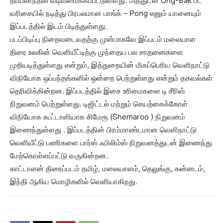
தாய்லாந்தில் வடிவமைக்கப்பட்டுள்ளது. அத்துடன் Ong-Bak பட
வரிசையில் நடித்து பிரபலமான பாங்க் – Pong எனும் யானையும்
இப்படத்தில் இடம் பிடித்துள்ளது.
படப்பிடிப்பு நிறைவடைவதற்கு முன்பாகவே இப்படம் மலையாள
திரை உலகின் வெளியீட்டிற்கு முந்தைய பல சாதனைகளை
முறியடித்துள்ளது என்றும், இத்துறையின் மிகப்பெரிய வெளிநாட்டு
விநியோக ஒப்பந்தங்களில் ஒன்றை பெற்றுள்ளது என்றும் தகவல்கள்
தெரிவிக்கின்றன. இப்படத்தில் இசை உரிமைகளை டி சீரிஸ்
நிறுவனம் பெற்றுள்ளது. டிஜிட்டல் மற்றும் செயற்கைக்கோள்
விநியோக கூட்டாளியாக சிமேரூ (Shemaroo ) நிறுவனம்
இணைந்துள்ளது . இப்படத்தின் பிரம்மாண்டமான வெளிநாட்டு
வெளியீட்டு பணிகளை பார்ஸ் ஃபிலிம்ஸ் நிறுவனத்துடன் இணைந்து
மேற்கொள்ளப்பட்டு வருகின்றன.
காட்டாளன் திரைப்படம் தமிழ், மலையாளம், தெலுங்கு, கன்னடம்,
இந்தி ஆகிய மொழிகளில் வெளியாகிறது.