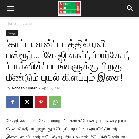
Home
பொது
பொது
‘காட்டாளன்’ படத்தில் ரவி
பஸ்ரூர்… ‘கே ஜி எஃப்’, ‘மார்கோ’,
‘டாக்ஸிக்’ படங்களுக்கு பிறகு
மீண்டும் புயல் கிளப்பும் இசை!
By
Ganesh Kumar
-
April 2, 2026
‘கே ஜி எஃப்’, ‘மார்கோ’, மற்றும் ‘டாக்ஸிக்’ போன்ற படங்கள் மூலம்
தென்னிந்தியா முழுவதும் பெரும் பரபரப்பை ஏற்படுத்தியவர்
இசையமைப்பாளர் ரவி பஸ்ரூர். கியூப்ஸ் என்டர்டெயின்மென்ட்ஸ்