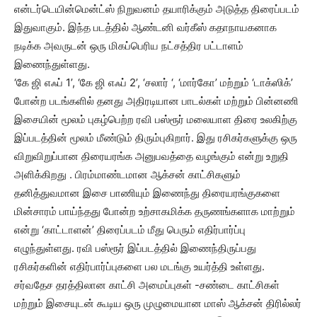
என்டர்டெயின்மென்ட்ஸ் நிறுவனம் தயாரிக்கும் அடுத்த திரைப்படம்
இதுவாகும். இந்த படத்தில் ஆண்டனி வர்கீஸ் கதாநாயகனாக
நடிக்க அவருடன் ஒரு மிகப்பெரிய நட்சத்திர பட்டாளம்
இணைந்துள்ளது.
‘கே ஜி எஃப் 1’, ‘கே ஜி எஃப் 2’, ‘சலார் ‘, ‘மார்கோ’ மற்றும் ‘டாக்ஸிக்’
போன்ற படங்களில் தனது அதிரடியான பாடல்கள் மற்றும் பின்னணி
இசையின் மூலம் புகழ்பெற்ற ரவி பஸ்ரூர் மலையாள திரை உலகிற்கு
இப்படத்தின் மூலம் மீண்டும் திரும்புகிறார். இது ரசிகர்களுக்கு ஒரு
விறுவிறுப்பான திரையரங்க அனுபவத்தை வழங்கும் என்று உறுதி
அளிக்கிறது . பிரம்மாண்டமான ஆக்சன் காட்சிகளும்
தனித்துவமான இசை பாணியும் இணைந்து திரையரங்குகளை
மின்சாரம் பாய்ந்தது போன்ற உற்சாகமிக்க தருணங்களாக மாற்றும்
என்று ‘காட்டாளன்’ திரைப்படம் மீது பெரும் எதிர்பார்ப்பு
எழுந்துள்ளது. ரவி பஸ்ரூர் இப்படத்தில் இணைந்திருப்பது
ரசிகர்களின் எதிர்பார்ப்புகளை பல மடங்கு உயர்த்தி உள்ளது.
சர்வதேச தரத்திலான காட்சி அமைப்புகள் -சண்டை காட்சிகள்
மற்றும் இசையுடன் கூடிய ஒரு முழுமையான மாஸ் ஆக்சன் திரில்லர்