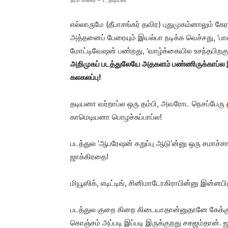
தீபா சங்கர் – T. திடியன்
எல்லாருமே (தீபாசங்கர் தவிர) புதுமுகம்னாலும் கே
அத்தனைப் பேரையும் இயல்பா நடிக்க வெச்சது, ‘ப
மோட்டிவேஷன் பண்றது, ‘வாழ்க்கையில உசந்தபிறக
அறிமுகப் படத்துலேயே அதகளம் பண்ணிருக்காப்ல 
கலகலப்பு!
தடியனா வர்றாப்ல ஒரு தம்பி, அவரோட நெசப்பேரு
காமெடியனா பொழச்சுப்பாப்ல!
படத்துல ‘ஆபரேஷன் கறுப்பு ஆடு’ன்னு ஒரு சமாச்சார
ஜாக்கிரதை!
மியூஸிக், எடிட்டிங், சினிமாடோகிராபின்னு இன்னப
படத்துல குறை கிறை கிடையாதான்னுதானே கேக்குற
கொஞ்சம் அப்படி இப்படி இருக்குறது சகஜம்தான். ஜ