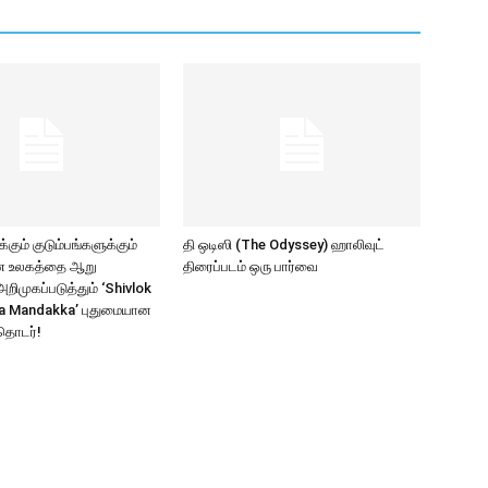
கும் குடும்பங்களுக்கும்
தி ஒடிஸி (The Odyssey) ஹாலிவுட்
ாண உலகத்தை ஆறு
திரைப்படம் ஒரு பார்வை
ிமுகப்படுத்தும் ‘Shivlok
a Mandakka’ புதுமையான
தொடர்!