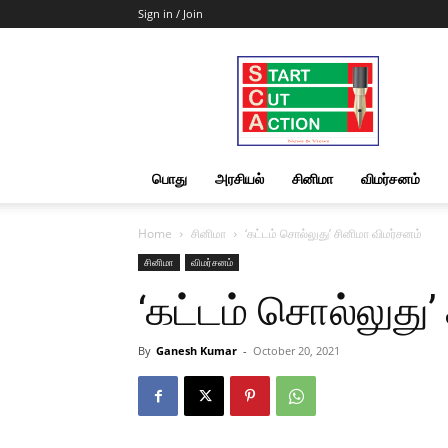
Sign in / Join
Start
Cut
Action
|
News
&
பொது
அரசியல்
சினிமா
விமர்சனம்
Views
Home
சினிமா
‘கட்டம் சொல்லுது’ சினிமா விமர்சனம்
சினிமா
விமர்சனம்
‘கட்டம் சொல்லுது’
By
Ganesh Kumar
-
October 20, 2021