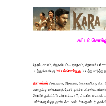
‘
கட்டம் சொல்
நேரம், காலம், ஜோஸியம்… ஜாதகம், தோஷம் பரிகா
படத்துக்கு பேரு
‘
கட்டம் சொல்லுது
.’ படத்த பார்த்
தீபா சங்கர்
தெரியும்ல, அதாங்க, நெறயப்பேரு தீ
மவளுக்கு கல்யாணத் தேதி குறிச்சு பந்தல்காரங்கள
கொடுத்துக்கிட்டு வர்றாங்க. சரி, அவங்க மவளக் க
பார்க்கணும்’னு குண்டக்க மண்டக்க குண்டத் தூக்க