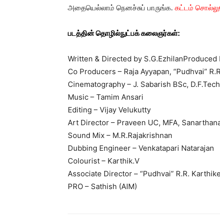
அதையெல்லாம் நெனச்சுப் பாருங்க.
கட்டம் சொல்லு
படத்தின் தொழில்நுட்பக் கலைஞர்கள்:
Written & Directed by S.G.EzhilanProduced
Co Producers – Raja Ayyapan, “Pudhvai” R.R
Cinematography – J. Sabarish BSc, D.F.Tech
Music – Tamim Ansari
Editing – Vijay Velukutty
Art Director – Praveen UC, MFA, Sanarthan
Sound Mix – M.R.Rajakrishnan
Dubbing Engineer – Venkatapari Natarajan
Colourist – Karthik.V
Associate Director – “Pudhvai” R.R. Karthik
PRO – Sathish (AIM)