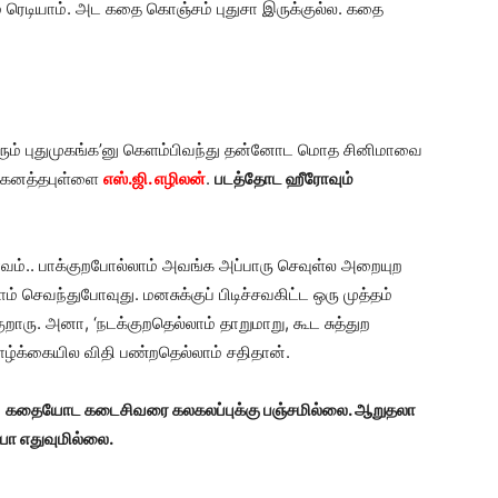
 ரெடியாம். அட கதை கொஞ்சம் புதுசா இருக்குல்ல. கதை
பேரும் புதுமுகங்க’னு கெளம்பிவந்து தன்னோட மொத சினிமாவை
த கனத்தபுள்ளை
எஸ்.ஜி. எழிலன்
.
படத்தோட ஹீரோவும்
வம்.. பாக்குறபோல்லாம் அவங்க அப்பாரு செவுள்ல அறையுற
ெவந்துபோவுது. மனசுக்குப் பிடிச்சவகிட்ட ஒரு முத்தம்
ுறாரு. அனா, ‘நடக்குறதெல்லாம் தாறுமாறு, கூட சுத்துற
ழ்க்கையில விதி பண்றதெல்லாம் சதிதான்.
?
கதையோட கடைசிவரை கலகலப்புக்கு பஞ்சமில்லை. ஆறுதலா
்பா எதுவுமில்லை.