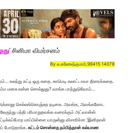
லுது
‘ சினிமா விமர்சனம்
By சு.கணேஷ்குமார்,99415 14078
ரம்… கலந்து கட்டி ஒரு கதை. காமெடி கலாட்டாவா திரைக்கதை.
த நம்ம மனசு என்ன சொல்லுது? வாங்க பாத்துடுவோம்…
பா அக்கானு செல்லங்கொஞ்சுற நடிகை. அவங்க, அவங்களோட
்லேருந்து பந்தி பரிமாறுறவங்க வரைக்கும் அட்வான்ஸ்
ட்டிக்கப்போற மாப்பிள்ளை யாருன்னு விசாரிச்சா ‘இனிதான்
ிப் போடுறாங்க.
கட்டம் சொன்னத நம்பித்தான் கல்யாண