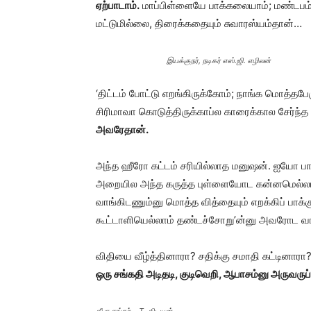
ஏற்பாடாம்.
மாப்பிள்ளையே பாக்கலையாம்; மண்டபம்
மட்டுமில்லை, திரைக்கதையும் சுவாரஸ்யம்தான்…
இயக்குநர், நடிகர் எஸ்.ஜி. எழிலன்
‘திட்டம் போட்டு எறங்கிருக்கோம்; நாங்க மொத்த
சிரிமாவா கொடுத்திருக்காப்ல காரைக்கால சேர்ந்
அவரேதான்.
அந்த ஹீரோ கட்டம் சரியில்லாத மனுஷன். ஐயோ பா
அறையில அந்த கருத்த புள்ளையோட கன்னமெல்லாம் ச
வாங்கிடணும்னு மொத்த வித்தையும் எறக்கிப் பாக்க
கூட்டாளியெல்லாம் தண்டச்சோறு’ன்னு அவரோட வா
விதியை வீழ்த்தினாரா? சதிக்கு சமாதி கட்டினாரா
ஒரு சங்கதி அடிதடி, குடிவெறி, ஆபாசம்னு அருவருப