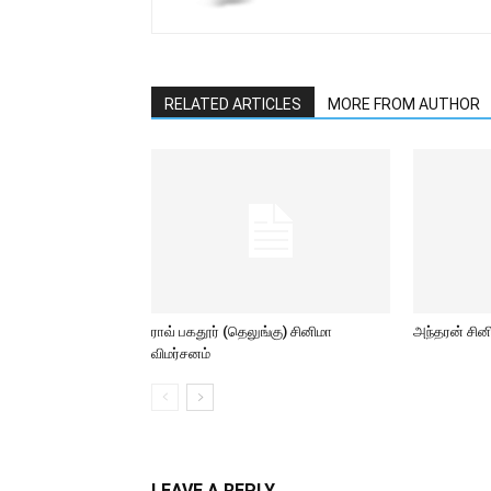
RELATED ARTICLES
MORE FROM AUTHOR
ராவ் பகதூர் (தெலுங்கு) சினிமா
அந்தரன் சின
விமர்சனம்
LEAVE A REPLY