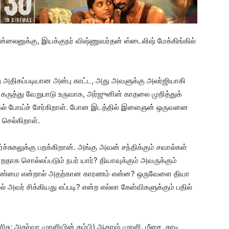
்லைனுக்கு, இயக்குநர் விஷ்ணுவர்தன் ஸ்டைலிஷ் மேக்கிங்கில்
ீது அதிகப்படியான அன்பு காட்ட, அது அவளுக்கு அலர்ஜியாகி
ுத்து வேறுபாடு உருவாக, அர்ஜுனின் காதலை முறித்துக்
ல் போய்ச் சேர்கிறாள். போன இடத்தில் இளைஞன் ஒருவனை
் செல்கிறாள்.
ச்சுகலுக்கு பறக்கிறான். அங்கு அவன் சந்திக்கும் சவால்கள்
தாக சொல்லப்படும் நபர் யார்? தியாவுக்கும் அவருக்கும்
ண்மை என்றால் அதற்கான காரணம் என்ன? ஒருவேளை தியா
வர் சிக்கியது எப்படி? என்ற எல்லா கேள்விகளுக்கும் பதில்
சு; அதர்வா முரளியின் தம்பி) ஆகாஷ் முரளி. மீசை, தாடி