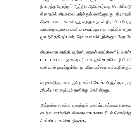
நிறைந்த தோற்றம் ஆத்திர ஆவேசத்தை வெளிப்படுத்த
சிறையில் தியாவை பார்த்துக் கலங்குவது, தியாவ
அடையாளம் காண்பது, குழந்தைகள் நிரம்பிய பேருந்த
காவல்துறையை பணிய வைப்பது என நடிப்பில் சுறுசு
முயற்சித்திருப்பவர், ரொமான்ஸில் இன்னும் தேற வ
தியாவாக அதிதி ஷங்கர். காதல் காட்சிகளில் அத
படபடப்பையும் ஓரளவு சரியாக தன் உடல்மொழியில் கொ
வலியால் துடிக்கும்போது பரிதாபத்தை சம்பாதிக்கும்
வழக்கறிஞராக வருகிற கல்கி கோச்சலினுக்கு எழுதப
இயல்பான நடிப்பும் தனித்து தெரிகிறது.
அந்தஸ்தை தக்க வைத்துக் கொள்வதற்காக எதையும் 
கடந்த பாசத்தின் விளைவாக கணவரிடம் கொதித்துக
சின்சியராக செய்திருக்க,