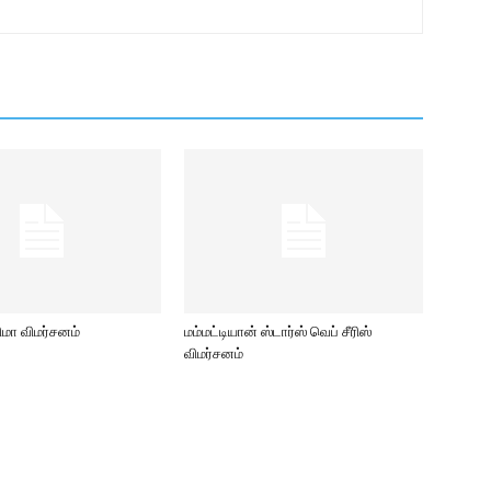
ிமா விமர்சனம்
மம்மட்டியான் ஸ்டார்ஸ் வெப் சீரிஸ்
விமர்சனம்