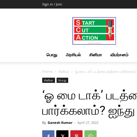
Sign in / Join
Start
Cut
Action
|
News
&
பொது
அரசியல்
சினிமா
விமர்சனம்
Views
Home
சினிமா
‘ஓ மை டாக்’ படத்தை எதற்காக பார்க்கலா
சினிமா
பொது
‘ஓ மை டாக்’ படத
பார்க்கலாம்? ஐந
By
Ganesh Kumar
-
April 27, 2022