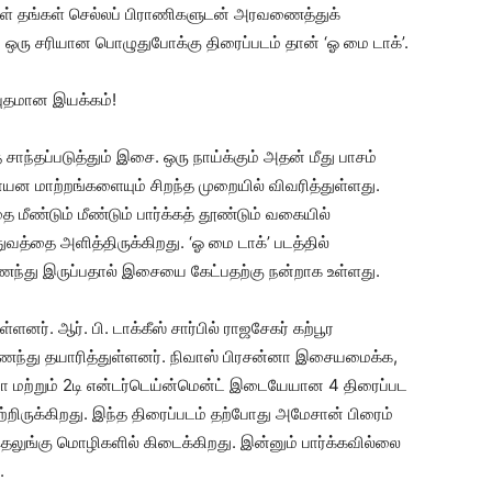
கள் தங்கள் செல்லப் பிராணிகளுடன் அரவணைத்துக்
ஒரு சரியான பொழுதுபோக்கு திரைப்படம் தான் ‘ஓ மை டாக்’.
புதமான இயக்கம்!
்தப்படுத்தும் இசை. ஒரு நாய்க்கும் அதன் மீது பாசம்
 மாற்றங்களையும் சிறந்த முறையில் விவரித்துள்ளது.
மீண்டும் மீண்டும் பார்க்கத் தூண்டும் வகையில்
வத்தை அளித்திருக்கிறது. ‘ஓ மை டாக்’ படத்தில்
இணைந்து இருப்பதால் இசையை கேட்பதற்கு நன்றாக உள்ளது.
னர். ஆர். பி. டாக்கீஸ் சார்பில் ராஜசேகர் கற்பூர
 இணைந்து தயாரித்துள்ளனர். நிவாஸ் பிரசன்னா இசையமைக்க,
ியோ மற்றும் 2டி என்டர்டெய்ன்மென்ட் இடையேயான 4 திரைப்பட
ற்றிருக்கிறது. இந்த திரைப்படம் தற்போது அமேசான் பிரைம்
ம் தெலுங்கு மொழிகளில் கிடைக்கிறது. இன்னும் பார்க்கவில்லை
.