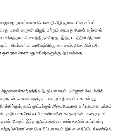
ு தலைமுறை நடிகர்களை கொண்டு அற்புதமாக பின்னப்பட்ட
வரது மகன் அருண் விஜய் மற்றும் அவரது பேரன் ஆர்ணவ்
ிய விருந்தாக அமைந்திருக்கிறது. இந்த படத்தில் ஆர்ணவ்
தும் ரசிகர்களின் வரவேற்பிற்கு காரணம். திரையில் ஒரே
ை ஒன்றாக காண்பது ரசிகர்களுக்கு ஆர்வத்தை
ுட்டி அழகான தோற்றத்தில் இருப்பதையும், அர்ஜுன் வேடத்தில்
்டிகளுடன் கொண்டிருக்கும் பாசமும் திரையில் காண்பது
ரத்திற்கும், நாய் குட்டிக்கும் இடையேயான அற்புதமான பந்தம்
, குறிப்பாக செல்லப்பிராணிகளின் காதலர்கள்.. கதையுடன்
். மேலும் இந்த குடும்பத்தினர் உண்மையில் படப்பிடிப்பு
அதற்கு ‘ஸ்னோ’ என பெயரிட்டதையும் இங்கு குறிப்பிட வேண்டும்.