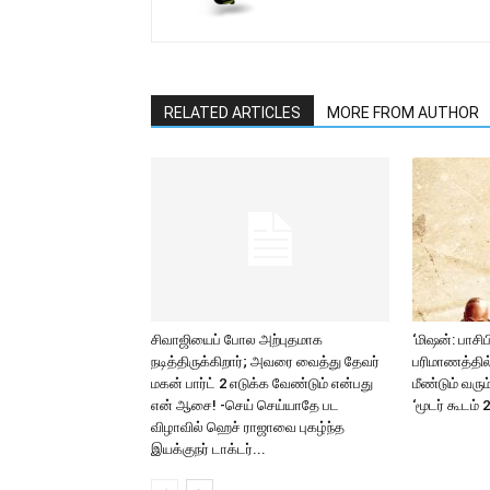
RELATED ARTICLES
MORE FROM AUTHOR
சிவாஜியைப் போல அற்புதமாக
‘மிஷன்: பாசிப
நடித்திருக்கிறார்; அவரை வைத்து தேவர்
பரிமாணத்தில்
மகன் பார்ட் 2 எடுக்க வேண்டும் என்பது
மீண்டும் வரும
என் ஆசை! -செய் செய்யாதே பட
‘மூடர் கூடம் 2
விழாவில் ஹெச் ராஜாவை புகழ்ந்த
இயக்குநர் டாக்டர்...