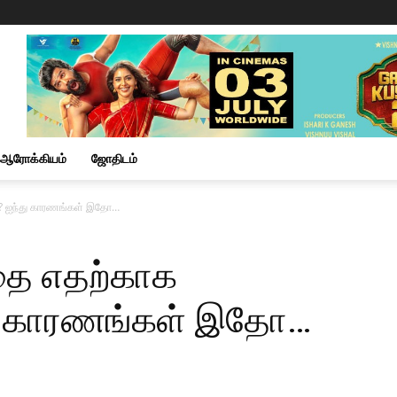
ஆரோக்கியம்
ஜோதிடம்
ம்? ஐந்து காரணங்கள் இதோ…
்தை எதற்காக
்து காரணங்கள் இதோ…