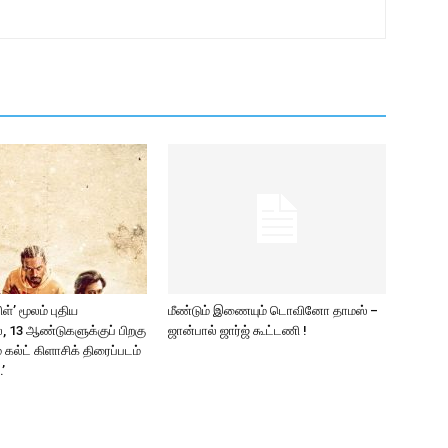
ிள்’ மூலம் புதிய
மீண்டும் இணையும் டொவினோ தாமஸ் –
, 13 ஆண்டுகளுக்குப் பிறகு
ஜான்பால் ஜார்ஜ் கூட்டணி !
் கல்ட் கிளாசிக் திரைப்படம்
.’